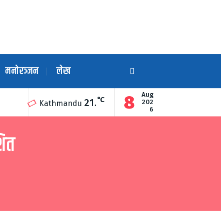
मनोरञ्जन
लेख
Aug
8
℃
21.
ारा उद्घाटन
गुण्डुको अन्नन्त कुण्डमा हरेक महिनाको अन्तिम सोमबार दिव्य ग
202
Kathmandu
6
शित