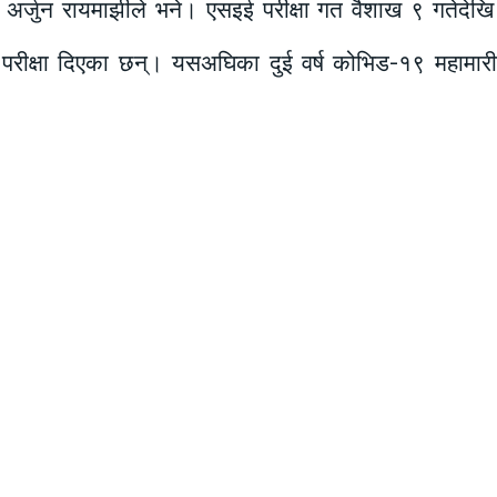
त्रक अर्जुन रायमाझीले भने। एसइई परीक्षा गत वैशाख ९ गतेदे
ले परीक्षा दिएका छन्। यसअघिका दुई वर्ष कोभिड-१९ महाम
Facebook
Twitter
Email