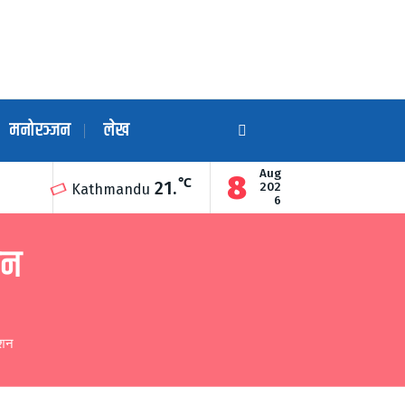
मनोरञ्जन
लेख
Aug
8
℃
21.
ारा उद्घाटन
गुण्डुको अन्नन्त कुण्डमा हरेक महिनाको अन्तिम सोमबार दिव्य ग
202
Kathmandu
6
उन
ेशन