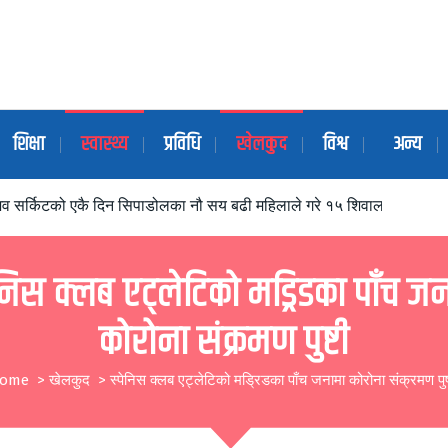
शिक्षा
स्वास्थ्य
प्रविधि
खेलकुद
विश्व
अन्य
िव सर्किटको एकै दिन सिपाडोलका नौ सय बढी महिलाले गरे १५ शिवालयको भ्रमण ए
ेनिस क्लब एट्लेटिको मड्रिडका पाँच ज
कोरोना संक्रमण पुष्टी
ome
>
खेलकुद
>
स्पेनिस क्लब एट्लेटिको मड्रिडका पाँच जनामा कोरोना संक्रमण पुष