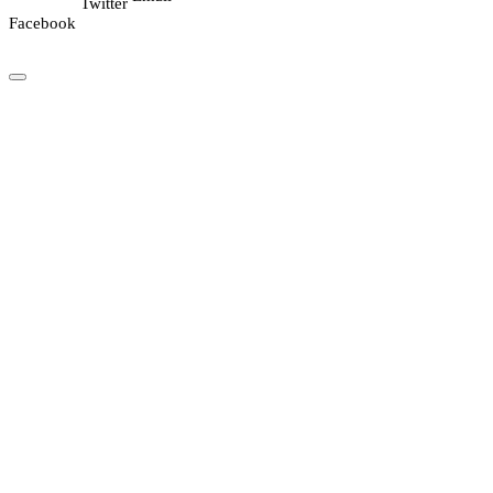
Twitter
Facebook
Copyright © 2026 News Kunda | Designed & Developed: Jamin Rai