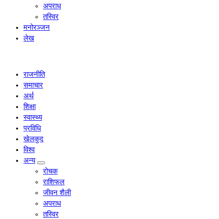
अपराध
तस्विर
मनोरञ्जन
लेख
राजनीति
समाचार
अर्थ
शिक्षा
स्वास्थ्य
प्रविधि
खेलकुद
विश्व
अन्य
रोचक
राशिफल
जीवन शैली
अपराध
तस्विर