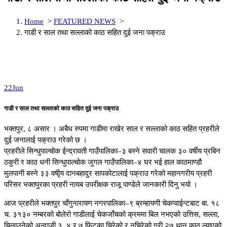
Home
>
FEATURED NEWS
>
गाडी र साल तथा सल्लाको काठ सहित दुई जना पक्राउ
22
Jun
गाडी र साल तथा सल्लाको काठ सहित दुई जना पक्राउ
भक्तपुर, ८ असार । अबैध रुपमा गाडीमा राखेर साल र सल्लाको काठ सहित प्रहरीले
दुई जनालाई पक्राउ गरेको छ ।
प्रहरीले सिन्धुपाल्चोक ईन्द्रावती गाउँपालिका–३ बस्ने सवारी चालक ३० वर्षीय प्रबिन
ठकुरी र काठ धनी सिन्धुपाल्चोक जुगल गाउँपालिका–४ घर भई हाल काठमाण्डौ
मुलपानी बस्ने ३३ वषीृय दानबहादुर सापकोटालाई पक्राउ गरेको महानगरीय प्रहरी
परिसर भक्तपुरका प्रहरी नायब उपरीक्षक राजू पाण्डेले जानकारी दिनु भयो ।
आज प्रहरीले भक्तपुर चाँगुनारायण नगरपालिका–९ ब्रम्हायणी चेकप्वाईन्टबाट बा. १८
च. ३१३० नम्बरको बोलेरो गाडीलाई चेकजाँचको क्रममा बिल नभएको उत्तिस, सल्ला,
चिलाउनेको अन्दाजी ३, ४ र ७ फिटका चिरेको र नचिरेको गरी २७ थान काठ ल्याएको