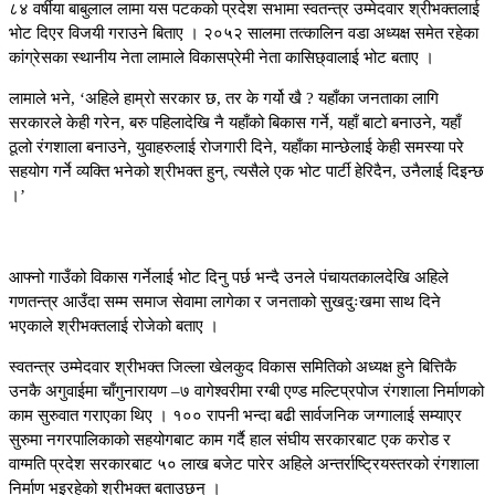
८४ वर्षीया बाबुलाल लामा यस पटकको प्रदेश सभामा स्वतन्त्र उम्मेदवार श्रीभक्तलाई
भोट दिएर विजयी गराउने बिताए । २०५२ सालमा तत्कालिन वडा अध्यक्ष समेत रहेका
कांग्रेसका स्थानीय नेता लामाले विकासप्रेमी नेता कासिछ्वालाई भोट बताए ।
लामाले भने, ‘अहिले हाम्रो सरकार छ, तर के गर्यो खै ? यहाँका जनताका लागि
सरकारले केही गरेन, बरु पहिलादेखि नै यहाँको बिकास गर्ने, यहाँ बाटो बनाउने, यहाँ
ठूलो रंगशाला बनाउने, युवाहरुलाई रोजगारी दिने, यहाँका मान्छेलाई केही समस्या परे
सहयोग गर्ने व्यक्ति भनेको श्रीभक्त हुन्, त्यसैले एक भोट पार्टी हेरिदैन, उनैलाई दिइन्छ
।’
आफ्नो गाउँको विकास गर्नेलाई भोट दिनु पर्छ भन्दै उनले पंचायतकालदेखि अहिले
गणतन्त्र आउँदा सम्म समाज सेवामा लागेका र जनताको सुखदुःखमा साथ दिने
भएकाले श्रीभक्तलाई रोजेको बताए ।
स्वतन्त्र उम्मेदवार श्रीभक्त जिल्ला खेलकुद विकास समितिको अध्यक्ष हुने बित्तिकै
उनकै अगुवाईमा चाँगुनारायण –७ वागेश्वरीमा रग्बी एण्ड मल्टिप्रपोज रंगशाला निर्माणको
काम सुरुवात गराएका थिए । १०० रापनी भन्दा बढी सार्वजनिक जग्गालाई सम्याएर
सुरुमा नगरपालिकाको सहयोगबाट काम गर्दै हाल संघीय सरकारबाट एक करोड र
वाग्मति प्रदेश सरकारबाट ५० लाख बजेट पारेर अहिले अन्तर्राष्ट्रियस्तरको रंगशाला
निर्माण भइरहेको श्रीभक्त बताउछन् ।