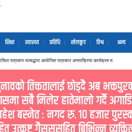
शिक्षा
स्वास्थ्य
प्रविधि
खेलकुद
विश्व
अन्य
ार मञ्चद्धारा आयोजित पत्रकार अन्तरक्रिया कार्यक्रम मध्यपुरथिमिका नगर प्रमु
ुनावको तिक्ततालाई छोड्दै अब भक्तपुर
ासमा सबै मिलेर हातेमालो गर्दै अगाडि 
महेश बस्नेत : नगद रु. १० हजार पुरस्
ित उत्कृष्ट गैसससहित बिभिन्न व्यक्ति