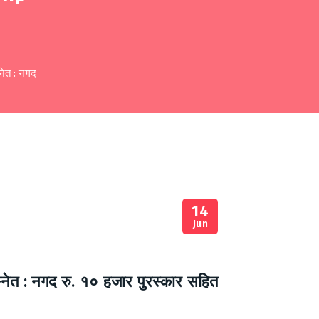
्नेत : नगद
14
Jun
स्नेत : नगद रु. १० हजार पुरस्कार सहित