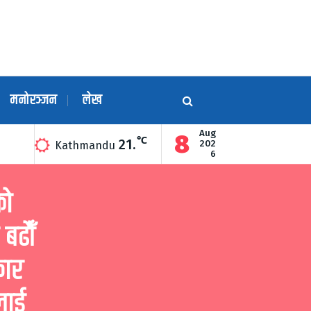
मनोरञ्जन
लेख
Aug
8
℃
21.
खद्धारा उद्घाटन
गुण्डुको अन्नन्त कुण्डमा हरेक महिनाको अन्तिम सोमबार दि
202
Kathmandu
6
को
बढौँ
कार
लाई