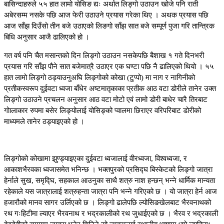
बासिन्दाहरुले ५५ हात लामो योसिङ द्यः अर्थात लिङ्गो उठाउन खोजे पनि राती
अबेरसम्म नसके पछि आज फेरी उठाउने प्रयास गरेका थिए । अथक प्रयास पछि
आज साँझ दिउँसो तीन बजे उठाएको लिङगो साँझ सात बजे सम्पूर्ण पुजा गरि तान्त्रिक
बिधि अनुसार आजै ढालिएको हो ।
गत वर्ष पनि चैत मसान्तको दिन लिङ्गो उठाउन नसकेपछि बैशाख १ गते दिनभरी
प्रयास गरि साँझ पौने सात बजेमात्रै उठाएर एक घण्टा पछि नै ढालिएको थियो । ५५
हात लामो लिङ्गो ठड्याउनुअघि लिङ्गोको कोखा (टुप्पो) मा नाग र नागिनीको
प्रतीकस्वरूप दुईवटा ध्वजा बाँधेर अष्टमातृकाका प्रतीक आठ वटा डोरीले तानेर उक्त
लिङ्गो उठाउने प्रचलन अनुसार आठ वटा मोटो एवं लामो डोरी बाधेर चारै तिरबाट
गोालाकार रुपमा बसेर लिङ्योलाई योसिङ्को प्वालमा छिराएर वरिपरिबाट डोरीको
माध्यमले तानेर ठड्याइएको हो ।
लिङ्गोको कोखामा झुण्ड्याइएका दुईवटा ध्वजालाई वीरध्वजा, विश्वध्वजा, र
आकाशभैरवका ध्वजासमेत भनिन्छ । भक्तपुरको प्रसिद्घ बिस्केटको लिङ्गो जात्रा
हेर्नाले सुख, समृद्घि, सहकाल आउनुका साथै शत्रु नाश हन्छन् भन्ने धार्मिक मान्यता
रहेकाले यस जात्रालाई शत्रुहन्ता जात्रा पनि भन्ने गरिएको छ । यो जात्रा हेर्न आज
हजारौको मानव सागर उर्लिएको छ । लिङ्गो ढालेपछि ल्योसिङखेलबाट भैरवनाथको
रथ गःहिटीमा ल्याएर भैरवनाथ र भद्रकालीको रथ जुधाईएको छ । भैरव र भद्रकाली