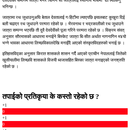
देवदेवीको समागम जात्रा भनेर चिनिने सो जात्रालाई स्थानीय भाषामा ‘द्यो ल्वाकिगु‘
भनिन्छ ।
जात्रामा रथ जुधाउनुअघि बेताल देवतालाई गःहिटीमा ल्याएपछि झ्यालबाट कुखुरा दिई
बली चढाएर रथ जुधाउने परम्परा रहेको छ । भैरवनाथ र भद्रकालीको रथ जुधाउने
जात्रा सम्पन्न भएपछि ती दुवै देवदेवीको पूजा गरिने परम्परा रहेको छ । विक्रम संवत्
अनुसार सौरमासको आधारमा मनाईने बिस्केट जात्रा बिःसीत अर्थात नागनागिन म¥यो
भन्ने भावका आधारमा लिच्छविकालदेखि मनाइँदै आएको संस्कृतविदहरुको भनाई छ ।
इतिहासविद्का अनुसार किरात शासकले शासन गर्दै आएको प्राचीन नेपाललाई जितेको
खुसीयालीमा लिच्छवि शासकले विजयी ध्वजासहित बिस्का जात्रा मनाइएको जनश्रुति
रहेको छ ।
तपाईको प्रतिकृया के कस्तो रहेको छ ?
+1
0
+1
0