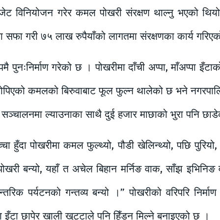
ेट विनियोजन गरेर कमल पोखरी संरक्षण थाल्नु भएको थियो 
ा गरी ७५ लाख रुपैयाँको लागतमा संरक्षणका कार्य गरिएको पू
पुनःनिर्माण गरेको छ । पोखरीमा दाँची अप्पा, माँअप्पा इँटाक
रोपिएको कमलको बिरुवाबाट फूल फुल्न थालेको छ भने नगरपा
गा सञ्चालनमा ल्याउनाका साथै दुई हजार माछाको भुरा पनि छा
बच्चा हुँदा पोखरीमा कमल फुल्थ्यो, पौडी खेलिन्थ्यो, पछि पुरि
खरी बन्यो, यहाँ त अचेल बिहान मर्निङ वाक, साँझ इभिनिङ वाक 
दै आन्तरिक पर्यटनको गन्तव्य बन्यो ।” पोखरीको वरिपरि न
इँटा छापेर खाली खुट्टाले पनि हिँड्न मिल्ने बनाइएको छ ।