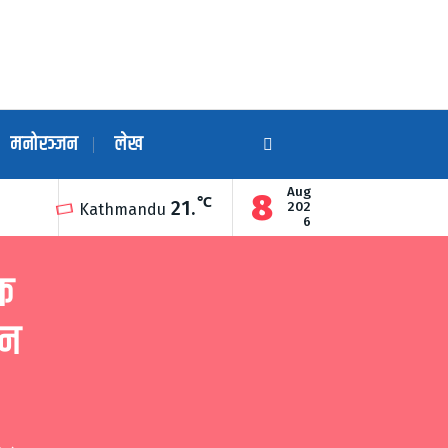
मनोरञ्जन
लेख
Aug
8
℃
21.
ारा उद्घाटन
गुण्डुको अन्नन्त कुण्डमा हरेक महिनाको अन्तिम सोमबार दिव्य ग
202
Kathmandu
6
िक
उन