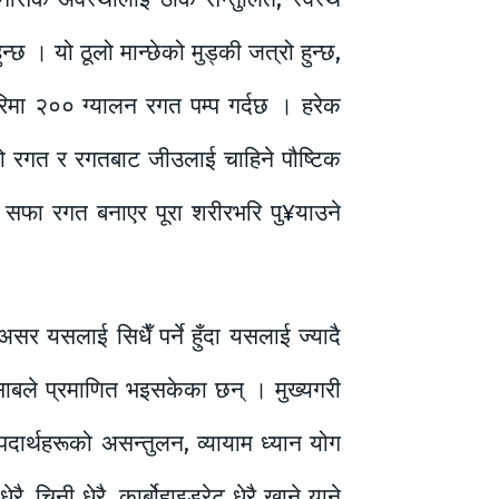
्छ । यो ठूलो मान्छेको मुड्की जत्रो हुन्छ,
ा २०० ग्यालन रगत पम्प गर्दछ । हरेक
ेको रगत र रगतबाट जीउलाई चाहिने पौष्टिक
ँ सफा रगत बनाएर पूरा शरीरभरि पु¥याउने
असर यसलाई सिधैँ पर्ने हुँदा यसलाई ज्यादै
 हिसाबले प्रमाणित भइसकेका छन् । मुख्यगरी
पदार्थहरूको असन्तुलन, व्यायाम ध्यान योग
 चिनी धेरै, कार्बोहाइड्रेट धेरै खाने याने