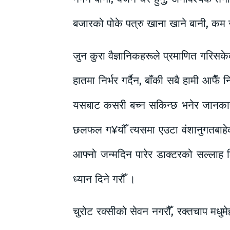
बजारको पोके पत्रु खाना खाने बानी, कम सु
जुन कुरा वैज्ञानिकहरूले प्रमाणित गरिसके
हातमा निर्भर गर्दैन, बाँकी सबै हामी आफैँ
यसबाट कसरी बच्न सकिन्छ भनेर जानकारी ब
छलफल ग¥यौँ त्यसमा एउटा वंशानुगतबाहे
आफ्नो जन्मदिन पारेर डाक्टरको सल्लाह ल
ध्यान दिने गरौँ ।
चुरोट रक्सीको सेवन नगरौँ, रक्तचाप मधुमेह