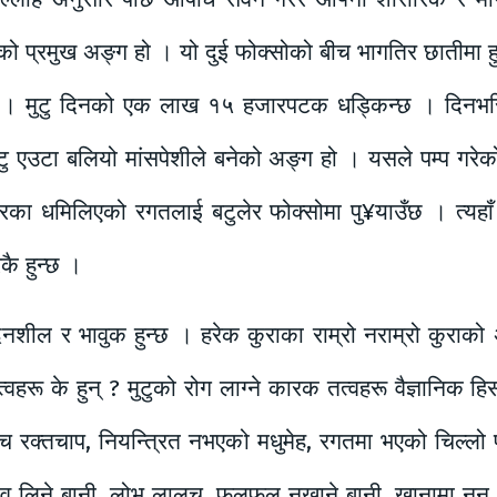
्चारको प्रमुख अङ्ग हो । यो दुई फोक्सोको बीच भागतिर छातीमा हुन
 । मुटु दिनको एक लाख १५ हजारपटक धड्किन्छ । दिनभरिम
ुटु एउटा बलियो मांसपेशीले बनेको अङ्ग हो । यसले पम्प गर
शरीरका धमिलिएको रगतलाई बटुलेर फोक्सोमा पु¥याउँछ । त्यहा
कै हुन्छ ।
ेदनशील र भावुक हुन्छ । हरेक कुराका राम्रो नराम्रो कुराको 
 तत्वहरू के हुन् ? मुटुको रोग लाग्ने कारक तत्वहरू वैज्ञानिक
 उच्च रक्तचाप, नियन्त्रित नभएको मधुमेह, रगतमा भएको चिल्लो 
व लिने बानी, लोभ लालच, फलफूल नखाने बानी, खानामा नुनु धेरै,