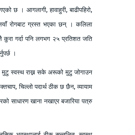
ै गएको छ । आगलागी, हावाहुरी, बाढीपहिरो,
ँ–नयाँ रोगबाट ग्रस्त भएका छन् । कलिला
नै कुरा गर्दा पनि लगभग २५ प्रतिशत जति
नुपर्छ ।
 मुटु स्वस्थ राख्न सके अरूको मुटु जोगाउन
्तचाप, चिल्लो पदार्थ ठीक छ छैन, व्यायाम
? घरको साधारण खाना नखाएर बजारिया पत्रु
।
नसिक अवस्थालाई ठीक सन्तुलित, स्वस्थ