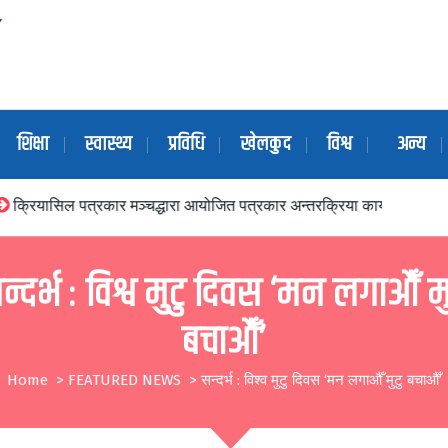
शिक्षा
स्वास्थ्य
प्रविधि
खेलकुद
विश्व
अन्य
कार मञ्चद्धारा आयोजित पत्रकार अन्तरक्रिया कार्यक्रम मध्यपुरथिमिका नगर प्रम
न्दर्भ : विश्व मुटु दिवस ‘मन लगाऔँ मु
बचाऔँ’
Home
>
FEATURED NEWS
>
सन्दर्भ : विश्व मुटु दिवस ‘मन लगाऔँ मुटु बचाऔँ’