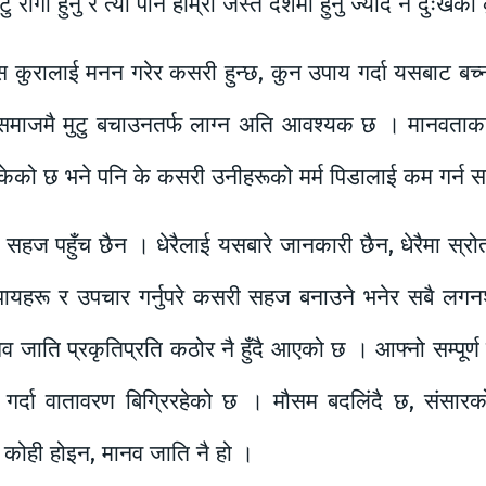
ोगी हुनु र त्यो पनि हाम्रो जस्ते देशमा हुनु ज्यादै नै दुःखको
 कुरालाई मनन गरेर कसरी हुन्छ, कुन उपाय गर्दा यसबाट बच्
ेर समाजमै मुटु बचाउनतर्फ लाग्न अति आवश्यक छ । मानवताका
ेको छ भने पनि के कसरी उनीहरूको मर्म पिडालाई कम गर्न सकि
रैको सहज पहुँच छैन । धेरैलाई यसबारे जानकारी छैन, धेरैमा स
 उपायहरू र उपचार गर्नुपरे कसरी सहज बनाउने भनेर सबै लगनशी
मानव जाति प्रकृतिप्रति कठोर नै हुँदै आएको छ । आफ्नो सम्पूर्
्दा वातावरण बिग्रिरहेको छ । मौसम बदलिंदै छ, संसारको त
ू कोही होइन, मानव जाति नै हो ।