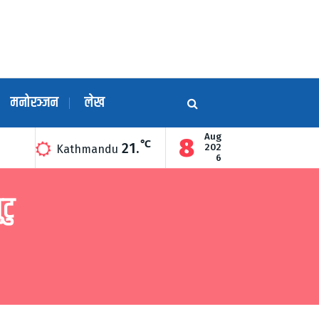
मनोरञ्जन
लेख
Aug
8
℃
21.
ुखद्धारा उद्घाटन
गुण्डुको अन्नन्त कुण्डमा हरेक महिनाको अन्तिम सोमबार द
202
Kathmandu
6
टु