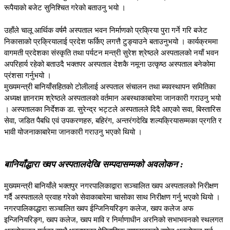
रूपैयाको बजेट सुनिश्चित गरेको बताउनु भयो ।
उहाँले चालू आर्थिक वर्षमै अस्पताल भवन निर्माणको प्रक्रिया पुरा गर्ने गरि बजेट
निकासाको प्रक्रियालाई प्रदेश फर्किए लगत्तै टुङ्याउने बताउनुभयो । कार्यक्रममा
वागमती प्रदेशका संस्कृति तथा पर्यटन मन्त्री सुरेश श्रेष्ठले अस्पतालको नयाँ भवन
अपरिहार्य रहेको बताउदै भक्तपर अस्पताल देशकै नमूना उत्कृष्ठ अस्पताल बनेकोमा
प्रंशसा गर्नुभयो ।
मुख्यमन्त्री बानियाँसहितको टोलीलाई अस्पताल संचालन तथा ब्यवस्थापन समितिका
अध्यक्ष ज्ञानराम श्रेष्ठले अस्पतालको वर्तमान अबस्थाकाबारेमा जानकारी गराउनु भयो
। अस्पतालका निर्देशक डा. सुरेन्द्र भट्टले अस्पतालले दिदै आएको सवा, बिस्तारिस
सेवा, जडित पैबधि एवं उपकरणहरु, बहिरंग, अन्तरंगदेखि शल्यक्रियासम्मका प्रगति र
भावी योजनाकाबारेमा जानकारी गराउनु भएको थियो ।
बानियाँद्धारा ख्वप अस्पतालदेखि सम्पदासम्मको अवलोकन :
मुख्यमन्त्री बानियाँले भक्तपुर नगरपालिकाद्वारा सञ्चालित ख्वप अस्पतालको निरीक्षण
गर्दै अस्पतालले प्रवाह गरेको सेवाकाबारेमा चासोका साथ निरीक्षण गर्नु भएको थियो ।
नगरपालिकाद्धारा सञ्चालित ख्वप ईन्जिनियरिङ्ग कलेज, ख्वप कलेज अफ
इन्जिनियरिङ्ग, ख्वप कलेज, ख्वप मावि र निर्माणाधीन अरनिको सभाभवनको स्थलगत