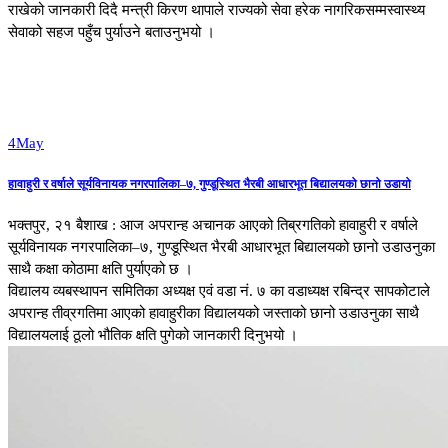
राखेको जानकारी दिदै मन्त्री किरण थापाले राज्यको सेवा हरेक नागरिकसम्मस्वास्थ्य
सेवाको सहज पहुँच पुर्याउने बताउनुभयो ।
4
May
हावाहुरी र वर्षाले सूर्यविनायक नगरपालिका–७, गुण्डूस्थित भैरबी आधारभूत बिद्यालयको छानो उडायो
भक्तपुर, २१ बैशाख : आज अपरान्ह अचानक आएको तिब्रगतिको हावाहुरी र वर्षाले
सूर्यविनायक नगरपालिका–७, गुण्डूस्थित भैरबी आधारभूत बिद्यालयको छानो उडाउनुका
साथै कक्षा कोठामा क्षति पुर्याएको छ ।
विद्यालय व्यबस्थापन समितिका अध्यक्ष एवं वडा नं. ७ का वडाध्यक्ष रबिन्द्र सापकोटाले
अपरान्ह तीव्रगतिमा आएको हावाहुरीका विद्यालयको जस्ताको छानो उडाउनुका साथै
विद्यालयलाई ठूलो भौतिक क्षति पुगेको जानकारी दिनुभयो ।