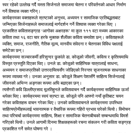
स्वर रहेको उल्लेख गर्दै यस्ता सिर्जनाले समाजमा चेतना र परिवर्तनको आधार निर्माण
गर्ने विश्वास व्यक्त गरिन्।
कार्यक्रमका वक्ताहरूले स्रष्टाको अनुभव, अध्ययन र सामाजिक प्रतिबद्धताबाट
जन्मिएका सिर्जनाहरूले समाजलाई मार्गदर्शन गर्ने विश्वास व्यक्त गरेका थिए ।
प्रकाशित कवितासङ्ग्रह ‘आगोका अक्षरहरू’ मा कुल १११ वटा मध्यम आकारका
कविता तथा १६ वटा चार हरफे मुक्तक शैलीका कविता समावेश छन्। कविताहरूले
व्यक्ति, समाज, राजनीति, नैतिक मूल्य, मानवीय संवेदना र चेतनाका विविध पक्षलाई
समेटेका छन्।
कार्यक्रममा सञ्चारकर्मी हरिसुन्दर छुकांले डा. कोजूको जीवनी, कवित्व र कृतित्वमाथि
विस्तृत प्रस्तुति दिएका थिए। उनले डा. कोजूको साहित्यिक यात्रालाई साधना,
अध्ययन र समाजप्रतिको उत्तरदायित्वसँग जोडिएको निरन्तर सृजनात्मक साधनाका
रूपमा व्याख्या गरे। उनका अनुसार डा. कोजूले शिक्षण पेशासँगै साहित्य सिर्जनालाई
जीवनको अभिन्न अङ्गका रूपमा अघि बढाएका छन्।
त्यसैगरी कवि डिल्लीप्रसाद मूलतिहुनले कवितावाचन गर्दै कार्यक्रममा साहित्यिक ऊर्जा
थपेका थिए। कार्यक्रममा स्वयं स्रष्टा डा. कोजूले पनि आफ्नो नयाँ कृतिबाट चयन
गरेका कविताहरू वाचन गरेका थिए। उनको कवितावाचनले कार्यक्रममा उपस्थित
साहित्यप्रेमीहरूलाई भावनात्मक र वैचारिक रूपमा गहिरो प्रभाव पारेको थियो। विमाेचन
तथा परिचर्चा कार्यक्रममा साहित्य, शिक्षा र सामाजिक चेतनाबीचको सम्बन्धमाथि विमर्श
गरिएको थियो। उनले आगामी दिनमा शिक्षकहरूकाे रचना संकलन गरी कविता सङ्ग्रह
प्रकाशित गर्ने समेत घाेषणा गरे ।