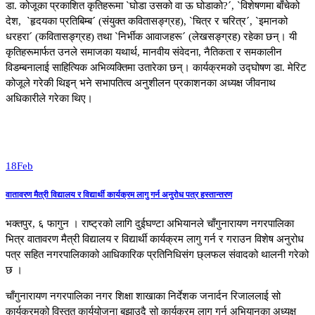
डा. कोजूका प्रकाशित कृतिहरूमा `घोडा उसको वा ऊ घोडाको?´, `विशेषणमा बाँचेको
देश, `हृदयका प्रतिबिम्ब´ (संयुक्त कवितासङ्ग्रह), `चित्र र चरित्र´, `इमानको
धरहरा´ (कवितासङ्ग्रह) तथा `निर्भीक आवाजहरू´ (लेखसङ्ग्रह) रहेका छन्। यी
कृतिहरूमार्फत उनले समाजका यथार्थ, मानवीय संवेदना, नैतिकता र समकालीन
विडम्बनालाई साहित्यिक अभिव्यक्तिमा उतारेका छन्। कार्यक्रमको उद्घोषण डा. मेरिट
कोजूले गरेकी थिइन् भने सभापतित्व अनुशीलन प्रकाशनका अध्यक्ष जीवनाथ
अधिकारीले गरेका थिए।
18
Feb
वातावरण मैत्री विद्यालय र विद्यार्थी कार्यक्रम लागु गर्न अनुरोध पत्र हस्तान्तरण
भक्तपुर, ६ फागुन । राष्ट्रको लागि दुईघण्टा अभियानले चाँगुनारायण नगरपालिका
भित्र वातावरण मैत्री विद्यालय र विद्यार्थी कार्यक्रम लागु गर्न र गराउन विशेष अनुरोध
पत्र सहित नगरपालिकाको आधिकारिक प्रतिनिधिसंग छ्लफल संवादको थालनी गरेको
छ ।
चाँगुनारायण नगरपालिका नगर शिक्षा शाखाका निर्देशक जनार्दन रिजाललाई सो
कार्यक्रमको विस्तृत कार्ययोजना बुझाउदै सो कार्यक्रम लागु गर्न अभियानका अध्यक्ष