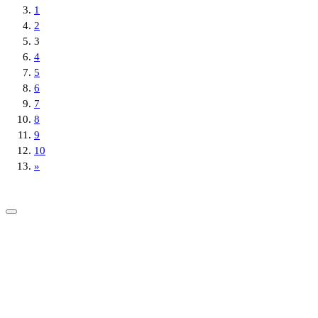
1
2
3
4
5
6
7
8
9
10
»
Copyright © 2026 News Kunda | Designed & Developed: Jamin Rai