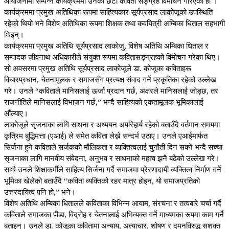
आयोजनामा सम्पन्न कार्यक्रममा उनको छैटाैं कविता सङ्ग्रह विमाेचन गरिएको हाे ।
कार्यक्रममा प्रमुख अतिथिका रूपमा साहित्यकार सूर्यप्रसाद लाकोजूको उपस्थिति
रहेको थियो भने विशेष अतिथिका रूपमा शिक्षक तथा कवयित्री अम्बिका धिताल सहभागी
थिइन्।
कार्यक्रममा प्रमुख अतिथि सूर्यप्रसाद लाकाेजु, विशेष अतिथि अम्बिका धिताल र
सम्पादक जीवनाथ अधिकारीले संयुक्त रूपमा कवितासङ्ग्रहको विमोचन गरेका थिए।
सो अवसरमा प्रमुख अतिथि सूर्यप्रसाद लाकोजूले डा. कोजूका कविताहरू
विचारप्रधान, चेतनामूलक र समाजसँग प्रत्यक्ष संवाद गर्ने प्रकृतिका रहेको उल्लेख
गरे। उनले “कविताले मानिसलाई ऊर्जा प्रदान गर्छ, अक्षरले मानिसलाई जोड्छ, तर
राजनीतिले मानिसलाई विभाजन गर्छ,” भन्दै साहित्यको एकतामूलक भूमिकालाई
औंल्याए।
लाकोजूले सृजनाका लागि साधना र अध्ययन अपरिहार्य रहेको बताउँदै वर्तमान समयमा
कृत्रिम बुद्धिमत्ता (एआई) ले समेत कविता लेख्ने सन्दर्भ उठाए। उनले एआईमार्फत
सिर्जना हुने कविताले सर्जकको मौलिकता र व्यक्तित्वलाई चुनौती दिन सक्ने भन्दै सच्चा
सृजनाका लागि मानवीय संवेदना, अनुभव र साधनाको महत्व झनै बढेको उल्लेख गरे।
साथै उनले शिक्षाकर्मीले साहित्य सिर्जना गर्दै समाजमा प्रेरणादायी व्यक्तित्व निर्माण गर्ने
भूमिका खेलेको बताउँदै “कविता व्यक्तिको रहर मात्र होइन, यो समाजप्रतिको
उत्तरदायित्व पनि हो,” भने।
विशेष अतिथि अम्बिका धितालले कविताका विभिन्न आयाम, संरचना र तत्वबारे चर्चा गर्दै
कविताले समाजका पीडा, विद्रोह र चेतनालाई अभिव्यक्त गर्ने माध्यमका रूपमा काम गर्ने
बताइन्। उनले डा. कोजूका कवितामा अन्याय, अत्याचार, शोषण र दमनविरुद्ध सशक्त