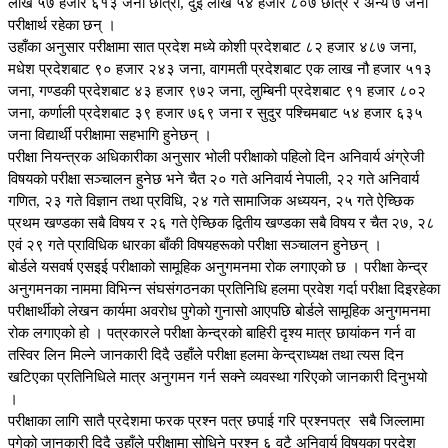
लाख ५७ हजार ६१३ जना छात्रा, दुई लाख ५४ हजार ८०७ छात्र र अन्य ७ जना
परीक्षार्थ रहेका छन् ।
उहाँका अनुसार परीक्षामा सात प्रदेश मध्ये कोशी प्रदेशबाट ८२ हजार ४८७ जना,
मधेश प्रदेशबाट ९० हजार २४३ जना, वागमती प्रदेशबाट एक लाख नौ हजार ५१३
जना, गण्डकी प्रदेशबाट ४३ हजार ९७२ जना, लुम्बिनी प्रदेशबाट ९१ हजार ८०२
जना, कर्णाली प्रदेशबाट ३९ हजार ७६९ जना र सुदुर पश्चिमबाट ५४ हजार ६३५
जना विद्यार्थी परीक्षामा सहभागि हुनेछन् ।
परीक्षा नियन्त्रक अधिकारीका अनुसार भोली परीक्षाको पहिलो दिन अनिवार्य अंग्रेजी
विषयको परीक्षा सञ्चालन हुनेछ भने चैत २० गते अनिवार्य नेपाली, २२ गते अनिवार्य
गणित, २३ गते विज्ञान तथा प्रविधि, २४ गते सामाजिक अध्ययन, २५ गते ऐच्छिक
प्रथम खण्डका सबै विषय र २६ गते ऐच्छिक द्वितीय खण्डका सबै विषय र चैत २७, २८
एवं २९ गते प्राविधिक धारका बाँकी विषयहरूको परीक्षा सञ्चालन हुनेछन् ।
बोर्डले यसवर्ष एसइई परीक्षाको सामूहिक अनुगमनमा रोक लगाएको छ । परीक्षा केन्द्र
अनुगमनका नाममा विभिन्न संघसंगठनका प्रतिनिधि हलमा प्रवेश गर्दा परीक्षा दिइरहेका
परीक्षार्थीको लेखन कार्यमा अवरोध पुगेको गुनासो आएपछि बोर्डले सामूहिक अनुगमनमा
रोक लगाएको हो । पत्रकारले परीक्षा केन्द्रको बाहिरी दृश्य मात्र छायांकन गर्न वा
तस्विर लिन मिल्ने जानकारी दिदै उहाँले परीक्षा हलमा केन्द्राध्यक्ष तथा त्यस दिन
खटिएका प्रतिनिधिले मात्र अनुगमन गर्न सक्ने व्यवस्था गरिएको जानकारी दिनुभयो
।
परीक्षाका लागि सातै प्रदेशमा फरक प्रश्न पत्र छपाई गरि प्रश्नपत्र सबै जिल्लामा
पुगेको जानकारी दिदै उहाँले परीक्षामा सोधिने प्रश्न ६ वटै अनिवार्य विषयका प्रदेश