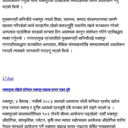
अवलोकलन गर्नुका साथै भक्तपुरका ऐतिहासिक सम्पदाहरुको समेत अवलोकन गर्नु
भएको थियो ।
मुख्यमन्त्री बानियाँले भक्तपुर नपाले शिक्षा, स्वास्थ्य, सम्पदा संरक्षणलगायत आफ्नै
पहलमा गरिरहेको कार्य सराहनीय रहेको बताउनुहुँदै स्थानीय तहले सञ्चालन गरेको
अस्पताल प्रादेशिक सरहको मान्यता दिन आवश्यक कानुन संशोधन गरिने प्रतिबद्धता
व्यक्त गर्नुभयो । नगरप्रमुख प्रजापतिले मुख्यमन्त्री बानियाँलाई भक्तपुर
नगरपालिकाद्धारा सञ्चालित अस्पताल, शैक्षिक संस्थाहरुदेखि सम्पदासम्मको अवलोकन
गराउदै त्यसबारे जानकारी गराउनु भएको थियो ।
17
Apr
भक्तपुरमा पहिलो शनिवार भक्तपुर वाइल्ड फायर नाइट हुदै
भक्तपुर, ४ बैशाख : नयाँवर्ष २०८३ सालको अवसरमा भोली शनिवार प्रमोद खरेल
एण्ड परम्परा ब्याण्ड र दुर्गेश थापाको प्रस्तुती एकै मञ्चमा हेर्न पाइने भएको छ ।
भक्तपुरको सल्लाघारीस्थित १०९ रोपनी चौरमा आयोजना भइरहेको ‘दशौं भक्तपुर
औद्योगिक, सांस्कृतिक, पर्यटन, कृषि तथा व्यापार महोत्सवमा आयोजक औद्योगिक शान्ति
नेपाल संस्थाले आयोजना गर्ने भक्तपुर वाइल्ड फायर नाइटमा चर्चित गायकहरुको