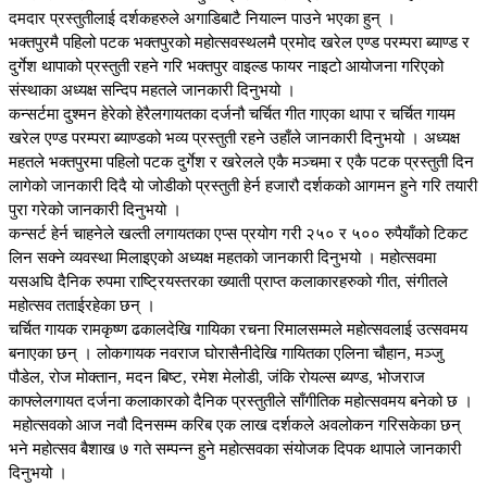
दमदार प्रस्तुतीलाई दर्शकहरुले अगाडिबाटै नियाल्न पाउने भएका हुन् ।
भक्तपुरमै पहिलो पटक भक्तपुरको महोत्सवस्थलमै प्रमोद खरेल एण्ड परम्परा ब्याण्ड र
दुर्गेश थापाको प्रस्तुती रहने गरि भक्तपुर वाइल्ड फायर नाइटो आयोजना गरिएको
संस्थाका अध्यक्ष सन्दिप महतले जानकारी दिनुभयो ।
कन्सर्टमा दुश्मन हेरेको हेरैलगायतका दर्जनौ चर्चित गीत गाएका थापा र चर्चित गायम
खरेल एण्ड परम्परा ब्याण्डको भव्य प्रस्तुती रहने उहाँले जानकारी दिनुभयो । अध्यक्ष
महतले भक्तपुरमा पहिलो पटक दुर्गेश र खरेलले एकै मञ्चमा र एकै पटक प्रस्तुती दिन
लागेको जानकारी दिदै यो जोडीको प्रस्तुती हेर्न हजारौ दर्शकको आगमन हुने गरि तयारी
पुरा गरेको जानकारी दिनुभयो ।
कन्सर्ट हेर्न चाहनेले खल्ती लगायतका एप्स प्रयोग गरी २५० र ५०० रुपैयाँको टिकट
लिन सक्ने व्यवस्था मिलाइएको अध्यक्ष महतको जानकारी दिनुभयो । महोत्सवमा
यसअघि दैनिक रुपमा राष्ट्रियस्तरका ख्याती प्राप्त कलाकारहरुको गीत, संगीतले
महोत्सव तताईरहेका छन् ।
चर्चित गायक रामकृष्ण ढकालदेखि गायिका रचना रिमालसम्मले महोत्सवलाई उत्सवमय
बनाएका छन् । लोकगायक नवराज घोरासैनीदेखि गायितका एलिना चौहान, मञ्जु
पौडेल, रोज मोक्तान, मदन बिष्ट, रमेश मेलोडी, जंकि रोयल्स ब्यण्ड, भोजराज
काफ्लेलगायत दर्जना कलाकारको दैनिक प्रस्तुतीले साँगीतिक महोत्सवमय बनेको छ ।
महोत्सवको आज नवौ दिनसम्म करिब एक लाख दर्शकले अवलोकन गरिसकेका छन्
भने महोत्सव बैशाख ७ गते सम्पन्न हुने महोत्सवका संयोजक दिपक थापाले जानकारी
दिनुभयो ।