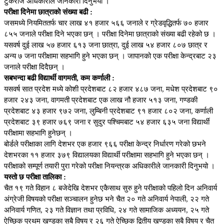
टुकराज अधिकारीले जानकारी दिनुभयो ।
परीक्षा दिनेमा छात्राको संख्या बढी :
जसमध्ये नियमिततर्फ चार लाख ४१ हजार ५६६ जनाले र ग्रेडवृद्धितर्फ ७० हजार
८५५ जनाले परीक्षा दिने भएका छन् । परीक्षा दिनेमा छात्राको संख्या बढी रहेको छ ।
यसवर्ष दुई लाख ५७ हजार ६१३ जना छात्रा, दुई लाख ५४ हजार ८०७ छात्र र
अन्य ७ जना परीक्षामा सहभागि हुने भएका छन् । जापानको एक परीक्षा केन्द्रबाट २३
जनाले परीक्षा दिदैछन् ।
सबभन्दा बढी विद्यार्थी वागमती, कम कर्णाली :
यसवर्ष सात प्रदेश मध्ये कोशी प्रदेशबाट ८२ हजार ४८७ जना, मधेश प्रदेशबाट ९०
हजार २४३ जना, वागमती प्रदेशबाट एक लाख नौ हजार ५१३ जना, गण्डकी
प्रदेशबाट ४३ हजार ९७२ जना, लुम्बिनी प्रदेशबाट ९१ हजार ८०२ जना, कर्णाली
प्रदेशबाट ३९ हजार ७६९ जना र सुदुर पश्चिमबाट ५४ हजार ६३५ जना विद्यार्थी
परीक्षामा सहभागि हुनेछन् ।
बोर्डले परीक्षाका लागि देशभर एक हजार ९६६ परीक्षा केन्द्र निर्धारण गरेको छभने
देशभरका ११ हजार ३७९ विद्यालयका विद्यार्थी परीक्षामा सहभागि हुने भएका छन् ।
परीक्षाको सम्पूर्ण तयारी पुरा गरेको परीक्षा नियन्त्रक अधिकारीले जानकारी दिनुभयो ।
यस्तो छ परीक्षा तालिका :
चैत १९ गते विहान ८ बजेदेखि देशभर एकैसाथ सुरु हुने परीक्षाको पहिलो दिन अनिवार्य
अंग्रेजी विषयको परीक्षा सञ्चालन हुनेछ भने चैत २० गते अनिवार्य नेपाली, २२ गते
अनिवार्य गणित, २३ गते विज्ञान तथा प्रविधि, २४ गते सामाजिक अध्ययन, २५ गते
ऐच्छिक प्रथम खण्डका सबै विषय र २६ गते ऐच्छिक द्वितीय खण्डका सबै विषय र चैत