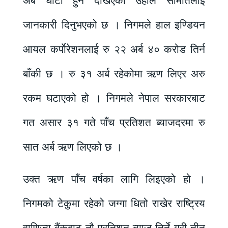
अर्ब घाटा हुने देखिएको उहाँले समितिलाई
जानकारी दिनुभएको छ । निगमले हाल इण्डियन
आयल कर्पाेरेशनलाई रु २२ अर्ब ४० करोड तिर्न
बाँकी छ । रु ३१ अर्ब रहेकोमा ऋण लिएर अरु
रकम घटाएको हो । निगमले नेपाल सरकारबाट
गत असार ३१ गते पाँच प्रतिशत ब्याजदरमा रु
सात अर्ब ऋण लिएको छ ।
उक्त ऋण पाँच वर्षका लागि लिइएको हो ।
निगमको टेकुमा रहेको जग्गा धितो राखेर राष्ट्रिय
वाणिज्य बैंकबाट नौ प्रतिशत ब्याज तिर्ने गरी तीन