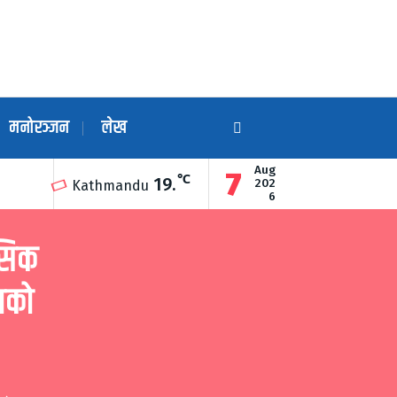
मनोरञ्जन
लेख
Aug
7
℃
19.
सूर्यविनायकको ऐतिहासिक शिव सर्किट घुम्दै महिलादेखिदेखि शिक्षक शिक्षिका
202
Kathmandu
6
सिक
ाको