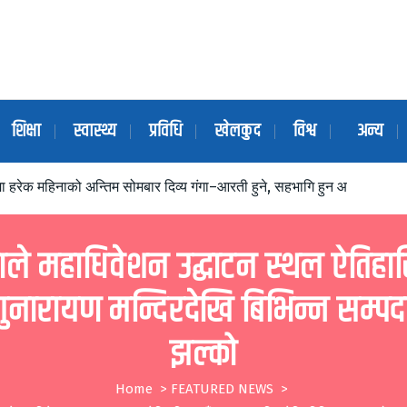
शिक्षा
स्वास्थ्य
प्रविधि
खेलकुद
विश्व
अन्य
्डमा हरेक महिनाको अन्तिम सोमबार दिव्य गंगा–आरती हुने, सहभागि हुन आव्हान
ाले महाधिवेशन उद्घाटन स्थल ऐतिहा
ँगुनारायण मन्दिरदेखि बिभिन्न सम्पद
झल्को
Home
>
FEATURED NEWS
>