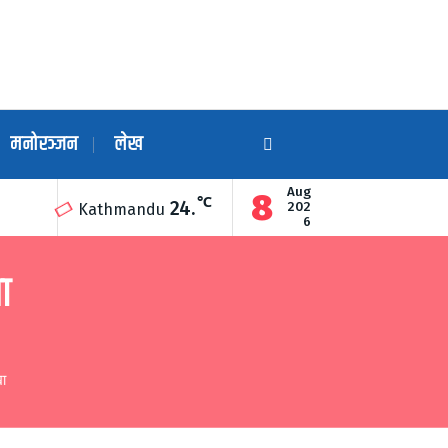
मनोरञ्जन
लेख
Aug
8
℃
24.
ारा उद्घाटन
गुण्डुको अन्नन्त कुण्डमा हरेक महिनाको अन्तिम सोमबार दिव्य ग
202
Kathmandu
6
ा
ा