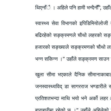
थिएनाँै । अहिले पनि हामी भन्दैनौँ”, उह
स्वास्थ्य सेवा विभागको इपिडिमियोलोजी
बढिरहेको सङ्क्रमणले चौथो लहरको सङ्क
हजारको सङ्ख्याले सङ्क्रमणको चौथो लह
भन्न सकिन्न ।” उहाँले सङ्क्रमण साउन र भ
खुला सीमा भएकाले दैनिक सीमानाकाबा
जनस्वास्थ्यविद् डा सागरराज भण्डारील
प्रतिशतभन्दा माथि भयो भने अर्को लहर आ
हाराहारीमा रहेको छ ।” उहाँले अहिलेको