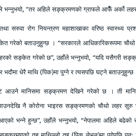
ाँले भन्नुभयो, “तर अहिले सङ्क्रमणको ग्राफले आफैँ अर्को ल
 तथा सरुवा रोग नियन्त्रण महाशाखाका वरिष्ठ स्वास्थ्य प
ेत गरेको बताउनुहुन्छ । “सरकारले आधिकारिकरूपमा चौथो 
रको सङ्केत गरेको छ”, उहाँले भन्नुभयो, “यदि यसैगरी सङ्
दौमा धेरै माथि (पिक)मा पुग्ने र त्यसपछि घट्ने बताउनुहुन्छ
ट आउने मानिसमा सङ्क्रमण देखिने गरेको छ । ती मानि
े साउनदेखि नै कोरोना भाइरस सङ्क्रमणको चौथो लहर सुरु
एको भन्ने हुन्छ”, उहाँले भन्नुभयो, “नेपालमा अहिले बढेको
 सङ्क्रमणको तह माथिल्लो तह (पिक लेभल)मा पुगेपछि पुनः घ