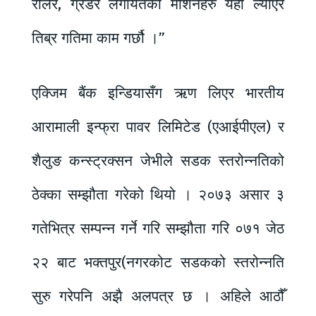
रोलर, ग्रेडर लगायतका मेशिनहरु यहीँ ल्याएर
तिब्र गतिमा काम गर्छौ ।”
एक्जिम बैंक इन्डियासँग ऋण लिएर भारतीय
आरामाली इन्फ्रा पावर लिमिटेड (एआईपीएल) र
शैलुङ कन्स्ट्रक्सन जेभीले सडक स्तरोन्नतिको
ठेक्का सम्झौता गरेको थियो । २०७३ असार ३
गतेभित्र सम्पन्न गर्ने गरि सम्झौता गरि ०७१ जेठ
२२ बाट भक्तपुर(नगरकोट सडकको स्तरोन्नति
सुरु गरेपनि अझै अलपत्र छ । अहिले आठौँ