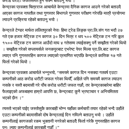
करोड धरौटी जफतसमेत हुन सक्ने बताउनु भयो ।
केन्द्रका प्रवक्ता चित्रराज आचार्यले केन्द्रमा दैनिक कागज आउने गरेको बताउदै
आएका कागज नापतौल तथा गुणस्तर बिभागले गुणस्तर परीक्षण गरेपछि मात्रै प्रयोगमा
ल्याउने प्रक्रिया रहेको बताउनु भयो ।
केन्द्रले टेण्डर मार्फत ललितपुरको नेपाः हिमा ट्रेड लिङ्क प्रा.लि.संग गत भदौ २७
गते एक हजार मेट्रिक टन कागज ३० दिन भित्र र थप ५०० मेट्रिक टन गरि कूल
१५०० मेट्रिक टन कागज आउँदो माघ ४ गतेसम्म ल्याईसक्नु पर्ने सम्झौता गरेको थियो
। सम्झौता गरेको सप्लायर्सले जनकपुरबाट एभरेष्ट पेपर मिल्स प्रा.लि.बाट कागज
ल्याएर पनि गुणस्तरहिन कागज ल्याएको प्रमाणित भएपछि केन्द्रले कात्तिक १७ गते
फिर्ता गरेको थियो ।
केन्द्रका प्रवक्ता आचार्यले भन्नुभयो, “समयमे कागज दिन नसक्दा गतवर्ष एउटा
कम्पनीको आठ करोड धरौटी जफल गरेका थियौँ, अहिले पनि समयमै कागज ल्याउन
नसके र यस्तै बदमासी गरे पाँच करोड धरौटी जफत गर्छौ, तर केन्द्रकाबारेमा बाहिर
फैलाइएको अफबाहमा हाम्रो आपत्ति छ, केन्द्रबाट कुनै भ्रष्टाचार र अनियमितता
भएको छैन ।”
त्यस्तो भएको पाईए जस्तोसुकै कारबाही भोग्न यहाँका कर्मचारी तयार रहेको भन्दै उहाँले
एउटा कम्पनीको बदमासीको दोष केन्द्रलाई दिन नमिल्ने बताउनु भयो । उहाँले
कम्पनीलाई कागजको रकम भुक्तानी नगरेको बताउदैै फिर्ता गरेकै गुणस्तहित कागज
पुनः ल्याए कम्पनीलाई कारबाही गर्छौँ ।”