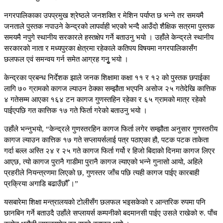
नगरपालिकाका उपप्रमुख श्रेष्ठले जनशक्ति र मेशिन पर्याप्त छ भन्ने तर समयमै
जनताले पुस्तक नपाउने केन्द्रको लापर्वाही भएको भन्दै आउँदो शैक्षिक सत्रमा पुस्तक
समयमै नपुगे स्थानीय सरकारले हस्तक्षेप गर्ने बताउनु भयो । उहाँले केन्द्रले स्थानीय
सरकारको नाता र मध्यपुरका क्षेत्रमा रहेकाले कतिपय विषयमा नगरपालिकासँग
छलफल एवं समन्वय गर्न समेत आग्रह गनुृ भयो ।
केन्द्रका प्रबन्ध निर्देशक झाले जनक शिक्षामा कक्षा ११ र १२ को पुस्तक छपाईका
लागि ७० ग्रामको कागज ल्याउन ठेक्का सम्झौता भएपनि असोज २५ गतेदेखि कात्तिक
४ गतेसम्म आएका १६४ टन कागज गुणस्तहिन रहेका र ६५ ग्रामको मात्र रहेको
पाईएपछि गत कात्तिक १७ गते फिर्ता गरेको बताउनु भयो ।
उहाँले भन्नुभयो, “केन्द्रले गुणस्तरहिन कागज फिर्ता लगेर सम्झौता अनुसार गुणस्तरीय
कागज ल्याउन कात्तिक १७ गते सप्लायर्सलाई पत्र पठाएका हौ, पटक पटक ताकेता
गर्दा बल्ल अस्ति २४ र २५ गते कागज फिर्ता गर्यो र हिजो बिदाको दिनमा कागज लिएर
आएछ, त्यो कागज पुरानै गाडीमा पुरानै कागज ल्याएको भन्ने गुनासो आयो, अहिले
प्रहरीले नियन्त्रणमा लिएको छ, गुणस्तर जाँच पछि त्यही कागज पाईए कारबाही
प्रक्रिया अगाडि बढाउँछौँ ।”
यसबारेमा शिक्षा मन्त्रालयको टोलीसँग छलफल भइसकेको र आन्तरिक रुपमा पनि
छानबिन गर्ने बताउदै उहाँले सप्लायर्स कम्पनीको बदमानसी पाईए उसले राखेको रु. पाँच