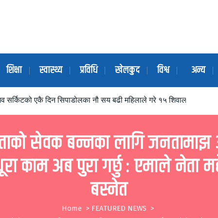
शिक्षा
स्वास्थ्य
प्रविधि
खेलकुद
विश्व
अन्य
िव सर्किटको एकै दिन सिपाडोलका नौ सय बढी महिलाले गरे १५ शिवालयको भ्रमण ए
ाको सेवक बन्नका लागि जनतामाझ 
ूरा काम अब पुरा गर्छु : एमाले नेता म
बस्नेत
Home
>
FEATURED NEWS
>