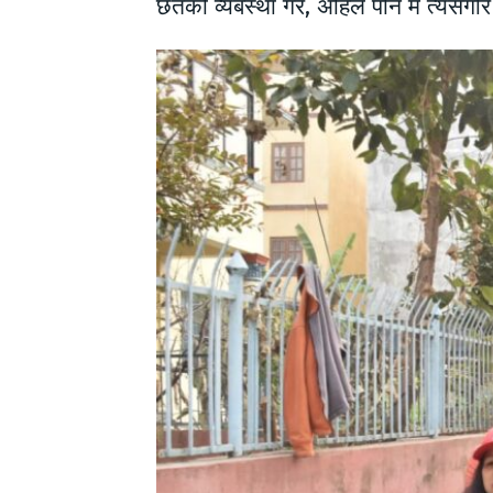
छतको व्यबस्था गरे, अहिले पनि म त्यसैगर