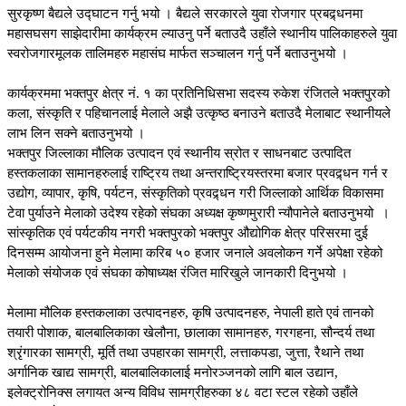
सुरकृष्ण बैद्यले उद्घाटन गर्नु भयो । बैद्यले सरकारले युवा रोजगार प्रबद्र्धनमा
महासघसग साझेदारीमा कार्यक्रम ल्याउनु पर्ने बताउदै उहाँले स्थानीय पालिकाहरुले युवा
स्वरोजगारमूलक तालिमहरु महासंघ मार्फत सञ्चालन गर्नु पर्ने बताउनुभयो ।
कार्यक्रममा भक्तपुर क्षेत्र नं. १ का प्रतिनिधिसभा सदस्य रुकेश रंजितले भक्तपुरको
कला, संस्कृति र पहिचानलाई मेलाले अझै उत्कृष्ठ बनाउने बताउदै मेलाबाट स्थानीयले
लाभ लिन सक्ने बताउनुभयो ।
भक्तपुर जिल्लाका मौलिक उत्पादन एवं स्थानीय स्रोत र साधनबाट उत्पादित
हस्तकलाका सामानहरुलाई राष्ट्रिय तथा अन्तराष्ट्रियस्तरमा बजार प्रवद्र्धन गर्न र
उद्योग, व्यापार, कृषि, पर्यटन, संस्कृतिको प्रवद्र्धन गरी जिल्लाको आर्थिक विकासमा
टेवा पुर्याउने मेलाको उदेश्य रहेको संघका अध्यक्ष कृष्णमुरारी न्यौपानेले बताउनुभयो ।
सांस्कृतिक एवं पर्यटकीय नगरी भक्तपुरको भक्तपुर औद्योगिक क्षेत्र परिसरमा दुई
दिनसम्म आयोजना हुने मेलामा करिब ५० हजार जनाले अवलोकन गर्ने अपेक्षा रहेको
मेलाको संयोजक एवं संघका कोषाध्यक्ष रंजित मारिखुले जानकारी दिनुभयो ।
मेलामा मौलिक हस्तकलाका उत्पादनहरु, कृषि उत्पादनहरु, नेपाली हाते एवं तानको
तयारी पोशाक, बालबालिकाका खेलौना, छालाका सामानहरु, गरगहना, सौन्दर्य तथा
श्रृंगारका सामग्री, मूर्ति तथा उपहारका सामग्री, लत्ताकपडा, जुत्ता, रैथाने तथा
अर्गानिक खाद्य सामग्री, बालबालिकालाई मनोरञ्जनको लागि बाल उद्यान,
इलेक्ट्रोनिक्स लगायत अन्य विविध सामग्रीहरुका ४८ वटा स्टल रहेको उहाँले