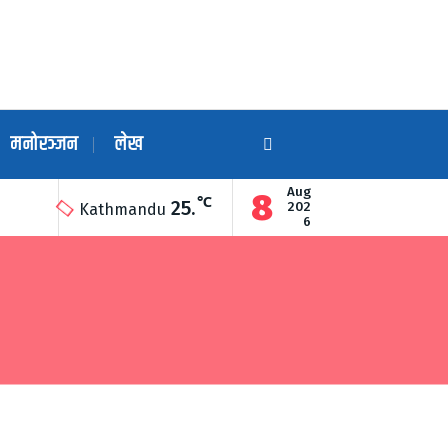
मनोरञ्जन
लेख
Aug
8
℃
25.
ारा उद्घाटन
गुण्डुको अन्नन्त कुण्डमा हरेक महिनाको अन्तिम सोमबार दिव्य ग
202
Kathmandu
6