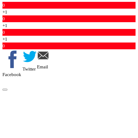
0
+1
0
+1
0
+1
0
Email
Twitter
Facebook
Copyright © 2026 News Kunda | Designed & Developed: Jamin Rai