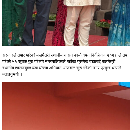
सरकारले तयार पारेको बालमैत्री स्थानीय शासन कार्यान्वयन निर्देशिका, २०७८ ले तय
गरेको ५१ सूचक पुरा गरेसंगै नगरपालिकाले यहाँका प्रत्येक वडालाई बालमैत्री
स्थानीय शासनयुक्त वडा घोषणा अभियान आजबाट सुरु गरेको नगर प्रमुख थापाले
बताउनुभयो ।