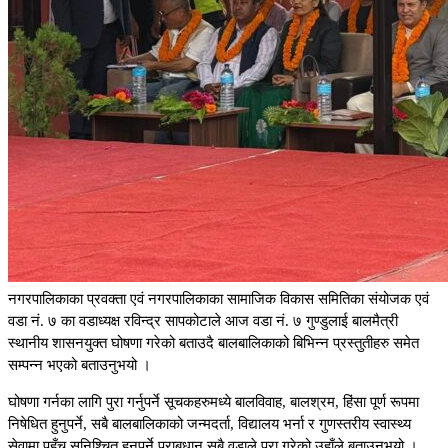
नगरपालिकाका प्रवक्ता एवं नगरपालिकाका सामाजिक विकास समितिका संयोजक एवं
वडा नं. ७ का वडाध्यक्ष रविन्द्र सापकोटाले आज वडा नं. ७ गुण्डुलाई बालमैत्री
स्थानीय शासनयुक्त घोषणा गरेको बताउदै बालबालिकाको बिभिन्न प्रस्तुतीहरु समेत
सम्पन्न भएको बताउनुभयो ।
घोषणा गर्नका लागि पुरा गर्नुपर्ने सूचकहरुमध्ये बालविवाह, बालश्रम, हिंसा पूर्ण रूपमा
निषेधित हुनुपर्ने, सबै बालबालिकाको जन्मदर्ता, विद्यालय भर्ना र गुणस्तरीय स्वास्थ्य
सेवामा पहुँच सुनिश्चित हुनुपर्ने प्राबधान सबै वडाले पुरा गरेको उहाँले बताउनुभयो ।