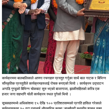
कार्यक्रममा बालबालिकाले आफ्ना रचनाहरु प्रस्तुत गर्नुका साथै बाल नाटक र बिभिन्न
साँस्कृतिक प्रस्तुतीले कार्यक्रमहरुलाई रोचक बनाएको थियो । कार्यक्रम उद्घाटन
अगाडि गुण्डुको बिभिन्न चोकबाट सुरु भएको बाजागाजा, झाकीसहितको करिब एक
हजार जना सहभागि र्याली कार्यक्रम स्थल पुगेको थियो ।
सूचकहरुमध्ये अधिकांशमा ९५ देखि १०० प्रतिशतसम्मको प्रगति हासिल गरेकाले
सूर्यवनायकका १० वटा वडालाई औपचारिक रूपमा ‘बालमैत्री स्थानीय शासन युक्त