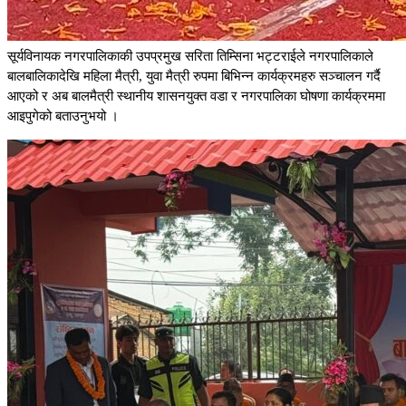
सूर्यविनायक नगरपालिकाकी उपप्रमुख सरिता तिम्सिना भट्टराईले नगरपालिकाले
बालबालिकादेखि महिला मैत्री, युवा मैत्री रुपमा बिभिन्न कार्यक्रमहरु सञ्चालन गर्दै
आएको र अब बालमैत्री स्थानीय शासनयुक्त वडा र नगरपालिका घोषणा कार्यक्रममा
आइपुगेको बताउनुभयो ।