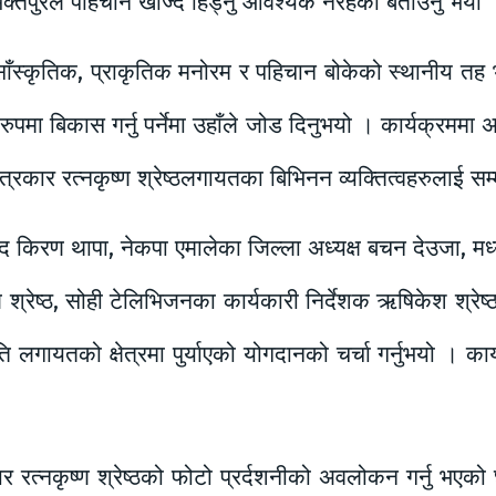
 भक्तपुरले पहिचान खोज्दै हिड्नु आवश्यक नरहेको बताउनु भयो 
ँस्कृतिक, प्राकृतिक मनोरम र पहिचान बोकेको स्थानीय तह 
ुपमा बिकास गर्नु पर्नेमा उहाँले जोड दिनुभयो । कार्यक्रममा अ
्रकार रत्नकृष्ण श्रेष्ठलगायतका बिभिनन व्यक्तित्वहरुलाई सम्
किरण थापा, नेकपा एमालेका जिल्ला अध्यक्ष बचन देउजा, मध्यपु
श्रेष्ठ, सोही टेलिभिजनका कार्यकारी निर्देशक ऋषिकेश श्रेष्ठ
ृति लगायतको क्षेत्रमा पुर्याएको योगदानको चर्चा गर्नुभयो । का
र रत्नकृष्ण श्रेष्ठको फोटो प्रर्दशनीको अवलोकन गर्नु भएको 