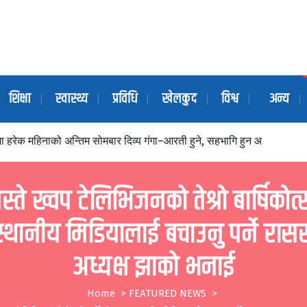
शिक्षा
स्वास्थ्य
प्रविधि
खेलकुद
विश्व
अन्य
्डमा हरेक महिनाको अन्तिम सोमबार दिव्य गंगा–आरती हुने, सहभागि हुन आव्हान
्ते ख्वप टेलिभिजनको तेश्रो बार्षिकोत्
स्थानीय मिडियालाई बचाउनु पर्ने रास
अध्यक्ष झाको भनाई
Home
>
FEATURED NEWS
>