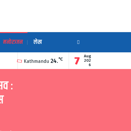
मनोरञ्जन
लेख
Aug
7
℃
24.
सूर्यविनायकको ऐतिहासिक शिव सर्किट घुम्दै महिलादेखिदेखि शिक्षक शिक्षिका
202
Kathmandu
6
सव :
स