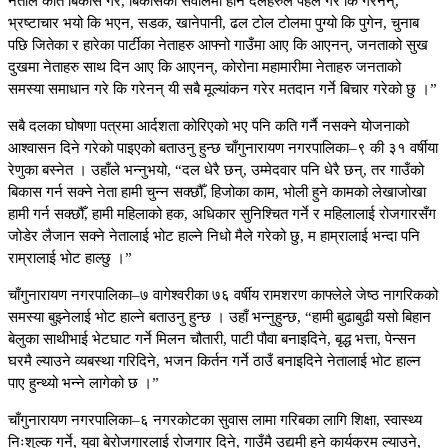
नेताले कति बिकास गरे, बिकासका सवालमा हार्ने दलहरुले पहल गरे कि गरेनन्,
भ्रष्टाचार भयो कि भएन, सडक, खानेपानी, ढल टोल टोलमा पुग्यो कि पुगेन, चुनाब
पछि जितेका र हारेका पार्टीका नेताहरु आफ्नो गाउँमा आए कि आएनन्, जनताको सुख
दुखमा नेताहरु साथ दिन आए कि आएनन्, कोरोना महामारीमा नेताहरु जनताको
समस्या समाधान गरे कि गरेनन् यी सबै मूल्यांकन गरेर मतदान गर्ने बिचार गरेको छु ।”
सबै दलका घोषणा पत्रमा आर्दशता कोरिएको भए पनि कति गर्नै नसक्ने योजनाको
आश्वासन दिने गरेको पाइएको बताउनु हुन्छ चाँगुनारायण नगरपालिका–९ की ३१ वर्षीया
रेणुका बस्नेत । उहाँले भन्नुभयो, “दल धेरै छन्, उम्मेदवार पनि धेरै छन्, तर गाउँको
बिकास गर्न सक्ने नेता हामी चुन्न सक्छौँ, हिजोका काम, भोली हुने कामको लेखाजोखा
हामी गर्न सक्छौँ, हामी महिलाको हक, अधिकार सुनिश्चित गर्ने र महिलालाई रोजगारसँग
जोडेर लैजान सक्ने नेतालाई भोट हाल्ने निधो मैले गरेको छु, म हाम्रालाई भन्दा पनि
राम्रालाई भोट हाल्छु ।”
चाँगुनारायण नगरपालिका–७ वागेश्वरीका ७६ वर्षीय रामशरण काफ्लेले जेष्ठ नागरिकको
समस्या बुझ्नेलाई भोट हाल्ने बताउनु हुन्छ । उहाँ भन्नुहुन्छ, “हामी बुढाबुढी यसो बिहान
बेलुका साथीभाई भेटघाट गर्ने मिलन चौतारी, पाटी पौवा बनाइदिने, बृद्ध भत्ता, पेन्सन
घरमै ल्याउने व्यबस्था गरिदिने, भजन किर्तन गर्ने ठाउँ बनाइदिने नेतालाई भोट हाल्न
पाए हुन्थ्यो भन्ने लागेको छ ।”
चाँगुनारायण नगरपालिका–६ नगरकोटका सुवास लामा गरिबका लागि शिक्षा, स्वास्थ्य
निःशुल्क गर्ने, युवा बेरोजगारलाई रोजगार दिने, गाउँमै उद्यमी हुने कार्यक्रम ल्याउने,