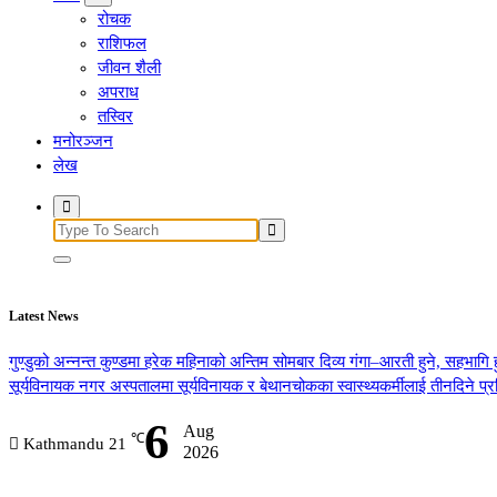
रोचक
राशिफल
जीवन शैली
अपराध
तस्विर
मनोरञ्जन
लेख
Search
for:
Latest News
गुण्डुको अन्नन्त कुण्डमा हरेक महिनाको अन्तिम सोमबार दिव्य गंगा–आरती हुने, सहभागि 
सूर्यविनायक नगर अस्पतालमा सूर्यविनायक र बेथानचोकका स्वास्थ्यकर्मीलाई तीनदिने प
6
Aug
℃
Kathmandu
21
2026