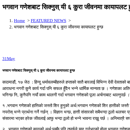
भगवान गणेशबाट सिक्नुस् यी ६ कुरा जीवनमा कायापलट ह
Home
>
FEATURED NEWS
>
भगवान गणेशबाट सिक्नुस् यी ६ कुरा जीवनमा कायापलट हुन्छ
31
May
भगवान गणेशबाट सिक्नुस् यी ६ कुरा जीवनमा कायापलट हुन्छ
काठमाडौं, १७ जेठ : हिन्दु धर्मावलम्बीहरुले हप्ताको सातै बारलाई विभिन्न देवी देवत
आराधना नगरी कुनै कार्य गर्दा पनि सफल हुँदैन भन्ने धार्मिक मान्यता छ । गणेशका अ
भनिन्छ नि, कुनैपनि नयाँ काम थालनी गर्दा भगवान गणेशको पूजा अर्चनाबाट थाल्नुपर्छ 
१ .भगवान गणेशको हात्तिको जस्तो शिर हुनुको अर्थ:भगवान गणेशको शिर हात्तीको जस्तै 
नपरोस् भन्ने प्रार्थना गर्ने गर्छन् । विज्ञान भन्छ, हात्ती संसारको सबैभन्दा ठूलो 
संसारमा भएका हरेक जीवलाई आफु भन्दा ठूलो हो भन्ने भावना राख्नु पर्छ । अनिमात्रै सफ
२ . भगवान गणेशको कानको अर्थ:पक्कै पनि तपाईले याद गर्नुभएको होला भगवान गणेशका का