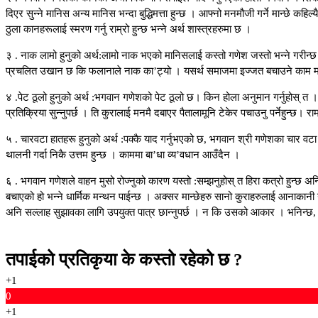
दिएर सुन्ने मानिस अन्य मानिस भन्दा बुद्धिमत्ता हुन्छ । आफ्नो मनमौजी गर्ने मान्छे कह
ठुला कानहरूलाई स्मरण गर्नु राम्रो हुन्छ भन्ने अर्थ शास्त्रहरुमा छ ।
३ . नाक लामो हुनुको अर्थ:लामो नाक भएको मानिसलाई कस्तो गणेश जस्तो भन्ने गरीन्छ 
प्रचलित उखान छ कि फलानाले नाक का’ट्यो । यसर्थ समाजमा इज्जत बचाउने काम म बाट
४ .पेट ठूलो हुनुको अर्थ :भगवान गणेशको पेट ठूलो छ। किन होला अनुमान गर्नुहोस् त । यस
प्रतिक्रिया सुन्नुपर्छ । ति कुरालाई मनमै दबाएर पैतालामूनि टेकेर पचाउनु पर्नेहुन्छ।
५ . चारवटा हातहरू हुनुको अर्थ :पक्कै याद गर्नुभएको छ, भगवान श्री गणेशका चार वटा
थालनी गर्दा निकै उत्तम हुन्छ । काममा बा’धा व्य’वधान आउँदैन ।
६ . भगवान गणेशले वाहन मुसो रोज्नुको कारण यस्तो :सम्झनुहोस् त हिरा कत्रो हुन्छ अन
बचाएको हो भन्ने धार्मिक मन्थन पाईन्छ । अक्सर मान्छेहरु सानो कुराहरुलाई आनाकानी 
अनि सल्लाह सुझावका लागि उपयुक्त पात्र छान्नुपर्छ । न कि उसको आकार । भनिन्छ,
तपाईको प्रतिकृया के कस्तो रहेको छ ?
+1
0
+1