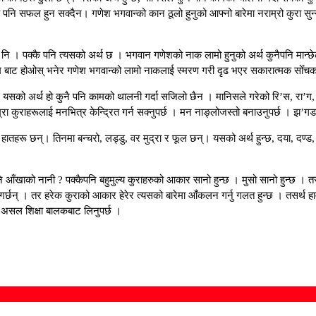
िल्यै पनि सफल हुन सक्दैन। गणेश भगवान्को कान ठूलो हुनुको आफ्नो बारेमा नराम्रो कुरा सुन
नि । पक्कै पनि त्यसको अर्थ छ । भगवान गणेशको नाक लामो हुनुको अर्थ कुनैपनि मान्छे
 होओस् भनेर गणेश भगवान्को लामो नाकलाई स्मरण गरी दृढ भएर सकारात्मक सोँचका साथ 
को अर्थ हो कुनै पनि कामको थालनी गर्दा सजिलो छैन । मानिसले गरेको रि’स, रा’ग, द्धे’ष, 
 राम्रा कुराहरूलाई मनभित्र केन्द्रित गर्न सक्नुपर्छ । मन नाङ्लोजस्तो बनाउनुपर्छ । झ
 हातहरू छन्। तिनमा बन्चरो, लड्डु, वर मुद्रा र फूल छन्। यसको अर्थ हुन्छ, दया, दण्ड
ि आँखाको नानी ? पक्कैपनि बहुमुल्य कुराहरुको आकार सानो हुन्छ । मुसो सानो हुन्छ । तर
गर्छन् । तर हरेक कुराको आकार हेरेर त्यसको बारेमा आँकलन गर्नु गलत हुन्छ । तसर्थ हा
 असल शिक्षा बालकबाट लिनुपर्छ ।