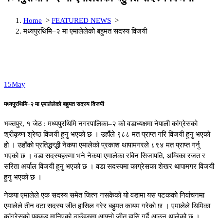
Home
>
FEATURED NEWS
>
मध्यपुरथिमि–२ मा एमालेलेको बहुमत सदस्य विजयी
15
May
मध्यपुरथिमि–२ मा एमालेलेको बहुमत सदस्य विजयी
भक्तपुर, १ जेठ : मध्यपुरथिमि नगरपालिका–२ को वडाध्यक्षमा नेपाली कांग्रेसको
श्रीकृष्ण श्रेष्ठ विजयी हुनु भएको छ । उहाँले ९८८ मत प्राप्त गरि विजयी हुनु भएको
हो । उहाँको प्रतिद्धन्द्धी नेकपा एमालेको प्रकाश थापामगरले ८९४ मत प्राप्त गर्नु
भएको छ । वडा सदस्यहरुमा भने नेकपा एमालेका रबिन सिजापति, अम्बिका रजत र
सरिता अर्याल विजयी हुनु भएको छ । वडा सदस्यमा काग्रेसका शेखर थापामगर विजयी
हुनु भएको छ ।
नेकपा एमालेले एक सदस्य समेत जित्न नसकेको यो वडामा यस पटकको निर्वाचनमा
एमालेले तीन वटा सदस्य जीत हासिल गरेर बहुमत कायम गरेको छ । एमालेले थिमिका
कांग्रेसको पक्कड मानिएको ठाउँहरुमा आफ्नो जीत हासि गर्दै आउन थालेको छ ।