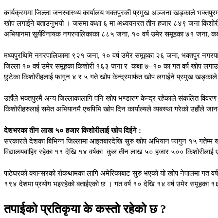
कार्यक्रममा जिल्ला जनस्वास्थ्य कार्यालय भक्तपुरकी प्रमुख अञ्जना खड्काले भक्तप
खोप लगाईने बताउनुभयो । जसमा कक्षा ६ मा अध्ययनरत तीन हजार ८४९ जना किशोरी,
अभियानमा सूर्यविनायक नगरपालिकाका ८८५ जना, १० वर्ष उमेर समूहका ७१ जना, कक्
मध्यपुरथिमि नगरपालिकामा ९२१ जना, १० वर्ष उमेर समूहका २६ जना, भक्तपुर नग
जिल्ला १० वर्ष उमेर समूहका किशोरी १६३ जना र कक्षा ७–१० का गत वर्ष खोप लग
छुटेका किशोरीहलाई फागुन ४ र ५ गते खोप केन्द्रमार्फत खोप लगाईने प्रमुख खड्काल
उहाँले भक्तपुरमै अन्य जिल्लाकालागि पनि खोप भण्डारण केन्द्र रहेकाले संकलित विवरण भ
किशोरीहरुलाई समेत अभियानमै एचपिभि खोप दिन कार्याल्यले व्यबस्था गरेको उहाँले जा
देशभरका तीन लाख ५० हजार किशोरीलाई खोप दिईने :
सरकारले देशका बिभिन्न जिल्लामा आइतबारदेखि सुरु खोप अभियान फागुन १५ गतेम्म खो
विद्यालयबाहिर रहेका ११ देखि १४ वर्षका कुल तीन लाख ५० हजार ५०० किशोरीलाई एसपि
पाठेघरको क्यान्सरको रोकथामका लागि अमेरिकाबाट सुरु भएको यो खोप नेपालमा गत वर्
१९४ देशमा प्रयोग भइरहेको बताईएको छ । गत वर्ष १० देखि १४ वर्ष उमेर समूहका
तपाईको प्रतिकृया के कस्तो रहेको छ ?