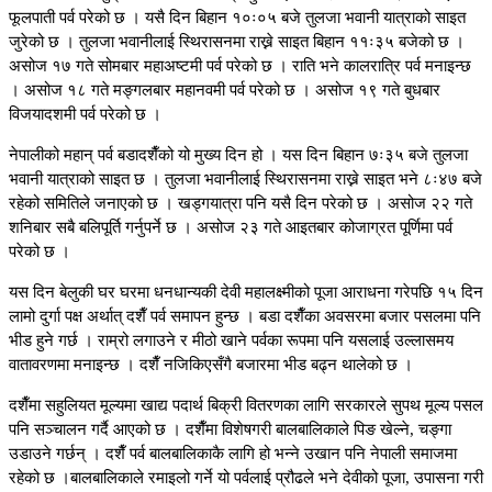
फूलपाती पर्व परेको छ । यसै दिन बिहान १०ः०५ बजे तुलजा भवानी यात्राको साइत
जुरेको छ । तुलजा भवानीलाई स्थिरासनमा राख्ने साइत बिहान ११ः३५ बजेको छ ।
असोज १७ गते सोमबार महाअष्टमी पर्व परेको छ । राति भने कालरात्रि पर्व मनाइन्छ
। असोज १८ गते मङ्गलबार महानवमी पर्व परेको छ । असोज १९ गते बुधबार
विजयादशमी पर्व परेको छ ।
नेपालीको महान् पर्व बडादशैँको यो मुख्य दिन हो । यस दिन बिहान ७ः३५ बजे तुलजा
भवानी यात्राको साइत छ । तुलजा भवानीलाई स्थिरासनमा राख्ने साइत भने ८ः४७ बजे
रहेको समितिले जनाएको छ । खड्गयात्रा पनि यसै दिन परेको छ । असोज २२ गते
शनिबार सबै बलिपूर्ति गर्नुपर्ने छ । असोज २३ गते आइतबार कोजाग्रत पूर्णिमा पर्व
परेको छ ।
यस दिन बेलुकी घर घरमा धनधान्यकी देवी महालक्ष्मीको पूजा आराधना गरेपछि १५ दिन
लामो दुर्गा पक्ष अर्थात् दशैँ पर्व समापन हुन्छ । बडा दशैँका अवसरमा बजार पसलमा पनि
भीड हुने गर्छ । राम्रो लगाउने र मीठो खाने पर्वका रूपमा पनि यसलाई उल्लासमय
वातावरणमा मनाइन्छ । दशैँ नजिकिएसँगै बजारमा भीड बढ्न थालेको छ ।
दशैँमा सहुलियत मूल्यमा खाद्य पदार्थ बिक्री वितरणका लागि सरकारले सुपथ मूल्य पसल
पनि सञ्चालन गर्दै आएको छ । दशैँमा विशेषगरी बालबालिकाले पिङ खेल्ने, चङ्गा
उडाउने गर्छन् । दशैँ पर्व बालबालिकाकै लागि हो भन्ने उखान पनि नेपाली समाजमा
रहेको छ ।बालबालिकाले रमाइलो गर्ने यो पर्वलाई प्रौढले भने देवीको पूजा, उपासना गरी