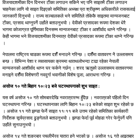
विजयादशमीका दिन दिनभर टीका लगाउन सकिने भए पनि साइतमै टीका लगाउन
चाहनेका लागि यो साइत दिइएको समितिका अध्यक्ष प्रा श्रीकृष्ण अधिकारीले राससलाई
जानकारी दिनुभयो । राज्य सञ्चालकले भने समितिले तोकेकै साइतमा मान्यजनबाट
टीका, प्रसाद थाप्नुपर्ने उहाँले बताउनुभयो । देवीको प्रसादका रूपमा देशका धेरै
भागमा कोजाग्रत पूर्णिमाका दिनसम्म मान्यजनबाट टीका र आशीर्वाद थाप्ने गरिन्छ ।
केही भागमा भने विजयादशमीका दिनमात्र देवीको प्रसादका रूपमा टीका थाप्ने गरिन्छ
।
नेपालमा राष्ट्रिय चाडका रूपमा दशैँ मनाउने गरिन्छ । दशैँमा वातावरण नै उल्लासमय
बन्छ । विभिन्न पेशा र व्यवसायका क्रममा थातथलोभन्दा टाढा रहेका नेपाली
मान्यजनको आशीर्वाद थाप्न घर फर्कने गर्छन् । शरद ऋतुको उल्लासमय वातावरणमा
मनाइने दशैँमा विशेषगरी नवदुर्गा भवानीको विशेष पूजा, आराधना गरिन्छ ।
असोज १० गते बिहान १०ः२३ बजे घटस्थापनाको शुभ साइत :
यस वर्ष असोज १० गते सोमबारदेखि नवरात्रारम्भ हुँदैछ । नवरात्रको पहिलो दिन
घटस्थापना गरिन्छ । घटस्थापनाका लागि बिहान १०ः२३ बजेको साइत शुभ रहेको छ
। असोज ११ गते झण्डा फेर्ने साइत ११ः११ बजे उत्तम रहेको समितिका कार्यकारी
निर्देशक सूर्यप्रसाद ढुङ्गेलले बताउनुभयो । झण्डा फेर्दा पूर्व मोहडा गरेर फेर्नुपर्ने पनि
उहाँले सुनाउनुभयो ।
असोज १४ गते शुक्रबार पचलीभैरव यात्रा हुने भएको छ । असोज १६ गते आइतबार