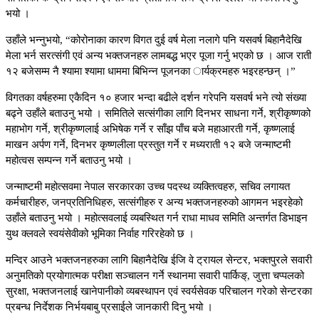
भयो ।
उहाँले भन्नुभयो, “कोरोनाका कारण विगत दुई वर्ष मेला नलागे पनि यसवर्ष बिहानैदेखि
मेला भर्न सरत्संगी एवं अन्य भक्तजनहरु लामबद्ध भएर पूजा गर्नु भएको छ । आज राती
१२ बजेसम्म नै श्यामा श्यामा धाममा बिभिन्न पूजनका ार्यक्रमहरु भइरहन्छन् ।”
विगतका वर्षहरुमा एकैदिन १० हजार भन्दा बढीले दर्शन गरेपनि यसवर्ष भने त्यो संख्या
बढ्ने उहाँले बताउनु भयो । समितिले सत्संगीका लागि दिनभर साधना गर्ने, श्रीकृष्णको
महाभोग गर्ने, श्रीकृष्णलाई अभिषेक गर्ने र साँझ पाँच बजे महाआरती गर्ने, कृष्णलाई
माखन अर्पण गर्ने, दिनभर कृष्णलीला प्रस्तुत गर्ने र मध्यराती १२ बजे जन्माष्टमी
महोत्वस सम्पन्न गर्ने बताउनु भयो ।
जन्माष्टमी महोत्सवमा नेपाल सरकारका उच्च पदस्थ व्यक्तित्वहरु, सचिव लगायत
कर्मचारीहरु, जनप्रतिनिधिहरु, सत्संगीहरु र अन्य भक्तजनहरुको आगमन भइरहेको
उहाँले बताउनु भयो । महोत्सवलाई व्यबस्थित गर्न राधा माधव समिति अन्तर्गत डिभाइन
युथ क्लवले स्वयंसेवीको भूमिका निर्वाह गरिरहेको छ ।
मन्दिर आउने भक्तजनहरुका लागि बिहानैदेखि ईजि वे ट्रायल सेन्टर, भक्तपुरले सवारी
अनुमतिको प्रयोगात्मक परीक्षा सञ्चालन गर्ने स्थानमा सवारी पार्किङ्, जुत्ता चप्पलको
सुरक्षा, भक्तजनलाई खानेपानीको व्यबस्थापन एवं स्वर्यसेवक परिचालन गरेको सेन्टरका
प्रबन्ध निर्देशक निर्भयबाबु प्रसाईले जानकारी दिनु भयो ।