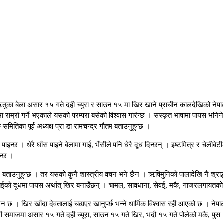
ा बेला असार १५ गते दही च्युरा र साउन १५ मा खिर खाने प्राचीन कालदेखिको नेपाली परम
्रो गर्ने भएकाले यसको परम्परा बसेको विश्वास गरिन्छ । संस्कृत भाषामा पायस भनिने खिर
क समितिका पूर्व अध्यक्ष प्रा डा रामचन्द्र गौतम बताउनुहुन्छ ।
ाइन्छ । धेरै घाँस पाइने बेलामा गाई, भैँसीले पनि धेरै दूध दिन्छन् । इष्टमित्र र च
न्छ ।
म बताउनुहुन्छ । तर यसको कुनै शास्त्रीय वचन भने छैन । ऋषिमुनिको पालादेखि नै श्राद्ध
मा गाईको दूधमा पायस अर्थात् खिर बनाउँछन् । चामल, सावधाना, सेवई, मकै, गाजरलगायत
 छ । खिर खाँदा देवतालाई चढाएर खानुपर्छ भन्ने धार्मिक विश्वास रही आएको छ । नेप
पाली समाजमा असार १५ गते दही च्यूरा, साउन १५ गते खिर, भदौ १५ गते पोलेको मकै, पु