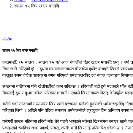
साउन १५ खिर खाएर मनाइँदै
31
Jul
साउन १५ खिर खाएर मनाइँदै
काठमाडौँ, १५ साउन : साउन १५ गते आज नेपालीले खिर खाएर मनाउँदै छन् । वर्षा ऋतुक
खिर खाने गरिएको हो । दूधमा मरमसलालगायत चीजबीज हालेर बनाइने खिरले स्वास्थ्यमा राम
वस्तुका रुपमा वैदिक शास्त्रमा वर्णन गरिएको धर्मशास्त्रविद् एवं नेपाल पञ्चाङ्ग निर्णाय
साउनमा गाउँघरमा पनि खेतीपातीको काम सकिन्छ । हरियाली बढी हुने भएकाले घाँस बढी प
शिवलाई दूध र दूधमा बनेका परिकार मनपर्ने भएकाले खिरलगायत मिठाइ विधिपूर्वक चढाइ
यसैले गर्दा साउनको मध्य पारेर खिर खाने प्रचलन चलेको हुनसक्ने धर्मशास्त्रविद् गौत
गरिएको थियो । अहिले पनि वैदिक सनातन धर्मावलम्बीले श्राद्धका दिन अनिवार्य रुप
यसैगरी साउन महिनामा हरियो मकै धेरै पाइने भएकाले मकैको खिरसमेत बनाएर खाने चलन
पकाइएको स्वादिष्ठ खाद्य पदार्थ, पायस, तस्मै’ भनी खिरलाई परिभाषित गरेको छ । ने