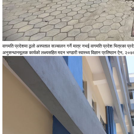
वागमति प्रदेशमा ठूलो अस्पताल सञ्चालन गर्ने मात्र नभई वागमति प्रदेश भित्रका प्रद
अनुसन्धानमूलक कार्यको लक्ष्यसहित मदन भण्डारी स्वास्थ्य विज्ञान प्रतिष्ठान ऐन, 