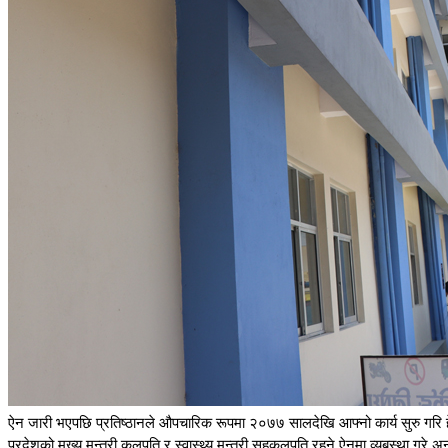
ऐन जारी भएपछि प्रतिष्ठानले औपचारिक रूपमा २०७७ सालदेखि आफ्नो कार्य सुरु गरि हे
प्रदेशको मुख्य मन्त्री कुलपति र स्वास्थ्य मन्त्री सहकुलपति रहने ऐनमा व्यबस्था गरे अ