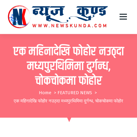
S
k
i
महासागर समाचारको, छुट्दै छुट्दैन
p
t
एक महिनादेखि फोहोर नउठ्दा
o
मध्यपुरथिमिमा दुर्गन्ध,
c
o
चोकचोकमा फोहोर
n
t
Home
>
FEATURED NEWS
>
एक महिनादेखि फोहोर नउठ्दा मध्यपुरथिमिमा दुर्गन्ध, चोकचोकमा फोहोर
e
n
t