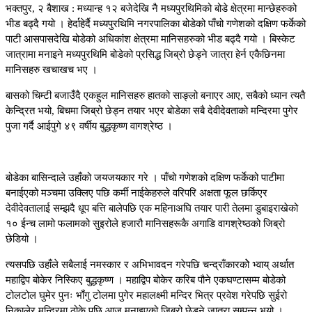
भक्तपुर, २ बैशाख : मध्यान्ह १२ बजेदेखि नै मध्यपुरथिमिको बोडे क्षेत्रमा मान्छेहरुको
भीड बढ्दै गयो । हेर्दाहेर्दै मध्यपुरथिमि नगरपालिका बोडेको पाँचो गणेशको दक्षिण फर्केको
पाटी आसपासदेखि बोडेको अधिकांश क्षेत्रमा मानिसहरुको भीड बढ्दै गयो । बिस्केट
जात्रामा मनाइने मध्यपुरथिमि बोडेको प्रसिद्ध जिब्रो छेड्ने जात्रा हेर्न एकैछिनमा
मानिसहरु खचाखच भए ।
बासको चिम्टी बजाउँदै एकहुल मानिसहरु हातको साङ्लो बनाएर आए, सबैको ध्यान त्यतै
केन्द्रित भयो, बिचमा जिब्रो छेड्न तयार भएर बोडेका सबै देवीदेवताको मन्दिरमा पुगेर
पुजा गर्दै आईपुगे ४९ वर्षीय बुद्धकृष्ण वागश्रेष्ठ ।
बोडेका बासिन्दाले उहाँको जयजयकार गरे । पाँचो गणेशको दक्षिण फर्केको पाटीमा
बनाईएको मञ्चमा उक्लिए पछि कर्मी नाईकेहरुले वरिपरि अक्षता फूल छर्किएर
देवीदेवतालाई सम्झदै धूप बत्ति बालेपछि एक महिनाअघि तयार पारी तेलमा डुबाइराखेको
१० ईन्च लामो फलामको सुइरोले हजारौ मानिसहरूकै अगाडि वागश्रेष्ठको जिब्रो
छेडियो ।
त्यसपछि उहाँले सबैलाई नमस्कार र अभिभावदन गरेपछि चन्द्राँकारकोे भ्वाय् अर्थात
महाद्विप बोकेर निस्किए बुद्धकृष्ण । महाद्विप बोकेर करिब पौने एकघण्टासम्म बोडेको
टोलटोल घुमेर पुनः भाँगु टोलमा पुगेर महालक्ष्मी मन्दिर भित्र प्रवेश गरेपछि सुईरो
निकालेर मन्दिरमा ठोके पछि आज मनाइएको जिब्रो छेड्ने जात्रा सम्पन्न भयो ।