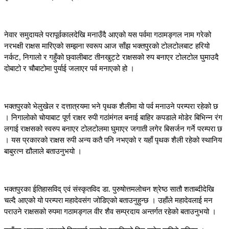
नेवार समुदायले परापूर्वकालदेखि मनाउँदै आएको यस पर्वमा गठामङ्गल नाम गरेको
नरभक्षी राक्षस मारिएको सम्झना स्वरूप आज साँझ भक्तपुरको टोलटोलबाट हरियो
नर्कट, निगालो र गहुँको छ्वालीबाट तीनखुट्टे राक्षसको रुप बनाएर टोलटोल घुमाउदै
दोबाटो र चौबाटोमा पुर्याई जलाएर पर्व मनाएको हो ।
भक्तपुरको भेलुखेल र दत्तात्रयमा भने पृथक शैलीमा यो पर्व मनाउने परम्परा रहेको छ
। निगालोको चोयाबाट पूर्ण राक्षर रुपी गठांमंगल बनाई बाहिर कपडाले मोडेर बिभिन्न रंग
लगाई राक्षसको स्वरुप बनाएर टोलटोलमा घुमाएर जगाती लगेर बिसर्जन गर्ने परम्परा छ
। यस प्रकारको राक्षस रुपी अन्य कतै पनि नभएको र यहाँ पृथक शैली रहेको स्थानिय
बाबुरत्न द्यौलाले बताउनुभयो ।
भक्तपुरका ईतिहासविद् एवं संस्कृतविद डा. पुरुषोत्तमलोचन श्रेष्ठ सातौ शताब्दीदेखि
चल्दै आएको यो परम्परा महादेवसंग जोडिएको बताउनुहुन्छ । उहाँले महादेवलाई मन
पराउने राक्षसको रुपमा गठामङ्गल वीर शैव सम्प्रदाय अन्तर्गत रहेको बताउनुभयो ।