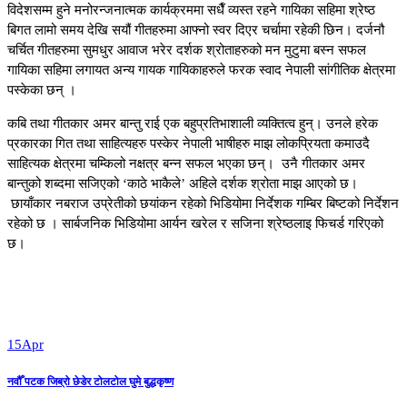
विदेशसम्म हुने मनोरन्जनात्मक कार्यक्रममा सधैँ व्यस्त रहने गायिका सहिमा श्रेष्ठ
बिगत लामो समय देखि सयौं गीतहरुमा आफ्नो स्वर दिएर चर्चामा रहेकी छिन। दर्जनौ
चर्चित गीतहरुमा सुमधुर आवाज भरेर दर्शक श्रोताहरुको मन मुटुमा बस्न सफल
गायिका सहिमा लगायत अन्य गायक गायिकाहरुले फरक स्वाद नेपाली सांगीतिक क्षेत्रमा
पस्केका छन् ।
कबि तथा गीतकार अमर बान्तु राई एक बहुप्रतिभाशाली व्यक्तित्व हुन्। उनले हरेक
प्रकारका गित तथा साहित्यहरु पस्केर नेपाली भाषीहरु माझ लोकप्रियता कमाउदै
साहित्यक क्षेत्रमा चम्किलो नक्षत्र बन्न सफल भएका छन्। उनै गीतकार अमर
बान्तुको शब्दमा सजिएको ‘काठे भाकैले’ अहिले दर्शक श्रोता माझ आएको छ।
छायाँकार नबराज उप्रेतीको छयांकन रहेको भिडियोमा निर्देशक गम्बिर बिष्टको निर्देशन
रहेको छ । सार्बजनिक भिडियोमा आर्यन खरेल र सजिना श्रेष्ठलाइ फिचर्ड गरिएको
छ।
15
Apr
नवौँ पटक जिब्रो छेडेर टोलटोल घुमे बुद्धकृष्ण