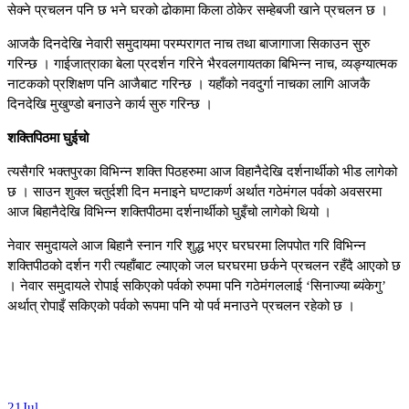
सेक्ने प्रचलन पनि छ भने घरको ढोकामा किला ठोकेर सम्हेबजी खाने प्रचलन छ ।
आजकै दिनदेखि नेवारी समुदायमा परम्परागत नाच तथा बाजागाजा सिकाउन सुरु
गरिन्छ । गाईजात्राका बेला प्रदर्शन गरिने भैरवलगायतका बिभिन्न नाच, व्यङ्ग्यात्मक
नाटकको प्रशिक्षण पनि आजैबाट गरिन्छ । यहाँको नवदुर्गा नाचका लागि आजकै
दिनदेखि मुखुण्डो बनाउने कार्य सुरु गरिन्छ ।
शक्तिपिठमा घुईचो
त्यसैगरि भक्तपुरका विभिन्न शक्ति पिठहरुमा आज विहानैदेखि दर्शनार्थीको भीड लागेको
छ । साउन शुक्ल चतुर्दशी दिन मनाइने घण्टाकर्ण अर्थात गठेमंगल पर्वको अवसरमा
आज बिहानैदेखि विभिन्न शक्तिपीठमा दर्शनार्थीको घुइँचो लागेको थियो ।
नेवार समुदायले आज बिहानै स्नान गरि शुद्ध भएर घरघरमा लिपपोत गरि विभिन्न
शक्तिपीठको दर्शन गरी त्यहाँबाट ल्याएको जल घरघरमा छर्कने प्रचलन रहँदै आएको छ
। नेवार समुदायले रोपाई सकिएको पर्वको रुपमा पनि गठेमंगललाई ‘सिनाज्या ब्यंकेगु’
अर्थात् रोपाइँ सकिएको पर्वको रूपमा पनि यो पर्व मनाउने प्रचलन रहेको छ ।
21
Jul