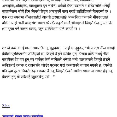
भीमदत्तले अब उप्रान्त बोडे देशमा दुःख नदिने, बोडेमा रोग, अनिकाल,
अनावृष्टि,अतिवृष्टि, महाभूकम्प हुन नदिने, धर्मको चेष्टा बढाउने र बोडेवासीले भनेझैँ
सातवर्षसम्म सोही दिन जिब्रो छेड्न आउनुपर्ने वाचा गराई छाडिदिएको किंबदन्ती छ ।
एक रात सपनामा नीलबाराहीले आफ्नो द्वारपाललाई अपमानित गरेकाले भीमदत्तलाई
बाँकी नराख्ने भनी आक्रोश व्यक्त गरेपछि पछुतो मान्दै भीमदत्तले जिब्रो छेड्नु अगाडि
क्षमा पूजा गर्ने चलन चलाए, जुन अहिलेसम्म पनि कायमै छ ।
तर यो कथनलाई मान्न तयार छैनन्, बुद्धकृष्ण । उहाँ भन्नुहुन्छ, “यो जात्रा नील बाराही
देवीको प्रतिष्ठासँग जोडिएको छ, जिब्रो छेड्ने व्यक्ति भूत, पिसाच कोही नभई नील
बाराहीका देव गण हुन् तर यहाँका केही व्यक्तिले भनेको भन्दै पत्रकारले जिब्रो छेड्ने
व्यक्तिलाई ख्याक र राक्षससँग जोडेर प्रचार गर्दा परम्पराको बदनाम भएको छ, त्यसैले
पनि युवा पुस्ता जिब्रो छेड्न तयार छैनन्, जिब्रो छेड्ने व्यक्ति ख्याक वा राक्षर होइनन्,
देवगण हुन् यो सबैलाई बुझाइदिनु पर्यो ।”
2
Jan
‘कठपुतली’ देशभर एकसाथ प्रदर्शनमा