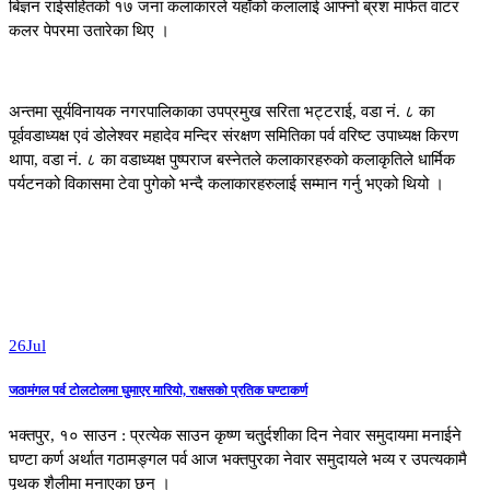
बिज्ञन राईसहितको १७ जना कलाकारले यहाँको कलालाई आफ्नो ब्रश मार्फत वाटर
कलर पेपरमा उतारेका थिए ।
अन्तमा सूर्यविनायक नगरपालिकाका उपप्रमुख सरिता भट्टराई, वडा नं. ८ का
पूर्ववडाध्यक्ष एवं डोलेश्वर महादेव मन्दिर संरक्षण समितिका पर्व वरिष्ट उपाध्यक्ष किरण
थापा, वडा नं. ८ का वडाध्यक्ष पुष्पराज बस्नेतले कलाकारहरुको कलाकृतिले धार्मिक
पर्यटनको विकासमा टेवा पुगेको भन्दै कलाकारहरुलाई सम्मान गर्नु भएको थियो ।
26
Jul
जठामंगल पर्व टोलटोलमा घुमाएर मारियो, राक्षसको प्रतिक घण्टाकर्ण
भक्तपुर, १० साउन : प्रत्येक साउन कृष्ण चतु्र्दशीका दिन नेवार समुदायमा मनाईने
घण्टा कर्ण अर्थात गठामङ्गल पर्व आज भक्तपुरका नेवार समुदायले भव्य र उपत्यकामै
पृथक शैलीमा मनाएका छन् ।