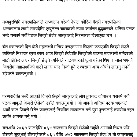
मध्यपुरथिमि नगरपालिकाले सञ्चालन गरेको नेपाल कोरिया मैत्री नगरपालिका
अस्पतालमा लामो समयदेखि एम्बुलेन्स चालकको रुपमा कार्यरत बुद्धकृष्णले अन्तिम पटक
भन्दै यसवर्ष नवौँ पटक जिब्रो छेडेर जात्रालाई निरन्तरता दिलाएका छन् ।
चैत मसान्तको दिन बोडे महालक्ष्मी मन्दिर प्राङ्गणमा लिङ्गो उठाएपछि जिब्रो छेड्ने
व्यक्तिले निराहार ब्रत बसेर आज जिब्रो छेडेपछि जिब्रोको घाउमा महालक्ष्मी मन्दिरको
माटो झिकेर लाएर जिब्रो छेड्ने व्यक्तिले नाट्यश्वरको पूजा गरेका थिए । प्वाल भएको
जिब्रोमा महालक्ष्मीको माटो लगाए घाउ निको हुने र त्यसमा अन्य औषधि लाउनु नपर्ने
श्रेष्ठले बताउनुभयो ।
परम्परादेखि चल्दै आएकोे जिब्रो छेड्ने जात्रालाई लोप हुनबाट जोगाउन यसवर्ष नवौ
पटक आफूले बिज्रो छेडेको उहाँले बताउनुभयो । यो आफ्नो अन्तिम पटक भएकाले
अर्को साल जिब्रो छेडेर जात्रालाई नियमित सञ्चालन गर्न युवा पुस्तालाई तयारीमा रहन
उहाँले आग्रह गर्नु भयो ।
यसअघि २०६१ सालदेखि ०६४ सालसम्म जिब्रो छेडेको उहाँले आमाको निधन पछि
बोडेको जुजुभाई बाँसश्रेष्ठले ०६५ देखि ०७२ सालसम्म जिब्रो छेड्ेर यो जात्रालाई