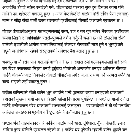
उहाँका अनुसार आजको दिनलाई महादेव उत्पत्तिको दिन समेत मानिने गरिन्छ ।
आजदेखि रोपाई सकेर रमाईलो गर्ने, चाँडबाडको परम्परा सुरु हुने दिनका रुपमा पनि
मानिने डा. श्रेष्ठले बताउनु हुन्छ । आज केटाकेटीले बाटोमा डोरी टाँगेर पैसा (जगात्)
माग्ने र साँझ राँको बाली उक्त राक्षसको प्रतीकलाई घिसार्दै जलाउने प्रचलन छ ।
गोपाल वंशावलीअनुसार गठामङ्गललाई सत्य, रज र तम गुण मानेर भैरवका प्रतीकका
रूपमा लिइने र नवविवाहित स्त्री–पुरुषले दर्शन गर्नुपर्ने चलन छ भने टोलटोमा राँको
बालेको छ्वालीको आगोमा बालबालिकालाई सेकाएर रोगव्याधी नाश हुने र भूतप्रेतले
नछुने जनविश्वास रहेको संस्कृतकर्मी रामेश्वर बैद्य बताउनु हुन्छ ।
भक्तपुरमा यौनसंग पनि यसलाई दाज्ने गरिन्छ । राक्षस रुपी गठामङ्गललाई शरीरको
रुप दिएर परालबको लिङ्ग बनाई दुईवटा भोगटेको अण्डकोष बनाएर अश्लिल गीतहरु
गाउँदै चोकचोकबाट निकालेर दोबाटो चौबाटोमा लगेर जलाएर भष्म गर्ने परम्परा वर्षौदेखि
चल्दै आएको उहाँ बताउनु हुन्छ ।
यहाँका बासिन्दाले राँको बालेर भूत भगाउँने भन्दै पुत्लाका रुपमा बनाइएको घण्टाकर्ण
राक्षसको मुखमा आगो लगाएर घिसार्दै खोला किनारमा पुर्याईन्छ । अश्लील गाली र गीत
गाउँदै मनोरञ्जन गरेर घण्टाकर्ण राक्षसलाई जलाइन्छ । परम्परादेखी नै यो पर्व मनाउँदा
अश्लिल शब्दहरुको प्रयोग गर्ने छुट रहेको उहाँ बताउनु हुन्छ ।
घण्टाकर्णको दाहसंस्कार गरि फर्किदा बाटोमा पर्ने धारा, ढुंगेधारा, कुँवा, पोखरी, इनार
आदिमा पुगेर चोखिने प्रचलन रहेको छ । फर्केर घर पुगेपछि छ्वाली बालेर धुवाले घर