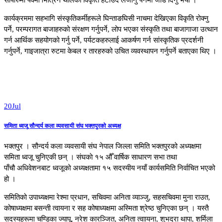
कार्यक्रममा सहभागि संस्कृतिकर्मीहरूले घिन्ताङघिसी नाचमा देखिएका विकृति रोक्नु
पर्ने, परम्परागत बाजाहरुको संरक्षण गर्नुपर्ने, लोप भएका संस्कृति तथा बाजागाजा उत्थान
गर्न आर्थिक सहयोगको गर्नु पर्ने, पर्यटकहरुलाई आकर्षण गर्न सांस्कृतिक प्रदर्शनी
गर्नुपर्ने, गाइजात्रा रुटमा केबल र तारहरुको उचित व्यवस्थापन गर्नुपर्ने बताएका थिए ।
20
Jul
समिता ध्वजू सौन्दर्य कला व्यवसायी संघ भक्तपुरको अध्यक्ष
भक्तपुर । सौन्दर्य कला व्यवसायी संघ नेपाल जिल्ला समिति भक्तपुरको अध्यक्षमा
समिता ध्वजू चुनिएकी छन् । संघकाे १५ औँ वार्षिक साधारण सभा तथा
पाँचौ अधिवेशनबाट ध्वजूको अध्यक्षतामा १५ सदस्यीय नयाँ कार्यसमिति निर्वाचित भएको
हो ।
समितिको उपाध्यक्षमा रेश्मा प्रधान, सचिवमा अनिता व्याञ्जु, सहसचिवमा मुना राउत,
कोषाध्यक्षमा बसन्ती त्वायना र सह कोषाध्यक्षमा अस्मिता श्रेष्ठ चुनिएका छन् । यस्तै
सदस्यहरूमा चण्डिका ज्यापू, नरेश कारञ्जित, अनिता त्वाायना, शुभद्रा थापा, शर्मिला