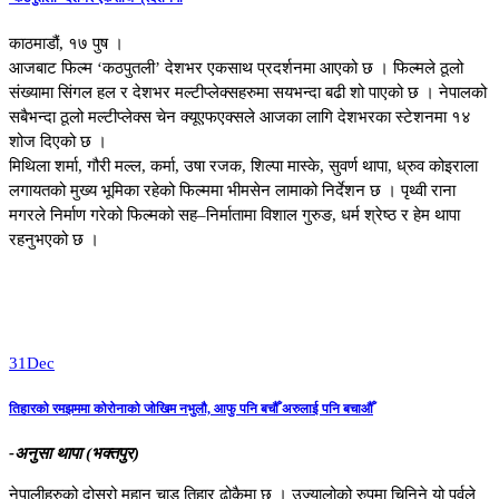
काठमाडौं, १७ पुष ।
आजबाट फिल्म ‘कठपुतली’ देशभर एकसाथ प्रदर्शनमा आएको छ । फिल्मले ठूलो
संख्यामा सिंगल हल र देशभर मल्टीप्लेक्सहरुमा सयभन्दा बढी शो पाएको छ । नेपालको
सबैभन्दा ठूलो मल्टीप्लेक्स चेन क्यूएफएक्सले आजका लागि देशभरका स्टेशनमा १४
शोज दिएको छ ।
मिथिला शर्मा, गौरी मल्ल, कर्मा, उषा रजक, शिल्पा मास्के, सुवर्ण थापा, ध्रुव कोइराला
लगायतको मुख्य भूमिका रहेको फिल्ममा भीमसेन लामाको निर्देशन छ । पृथ्वी राना
मगरले निर्माण गरेको फिल्मको सह–निर्मातामा विशाल गुरुङ, धर्म श्रेष्ठ र हेम थापा
रहनुभएको छ ।
31
Dec
तिहारको रमझममा कोरोनाको जोखिम नभुलौ, आफु पनि बचौँ अरुलाई पनि बचाऔँ
-अनुसा थापा (भक्तपुर)
नेपालीहरुको दोस्रो महान चाड तिहार ढोकैमा छ । उज्यालोको रुपमा चिनिने यो पर्वले