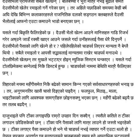
देउसीभैलो प्रायजसो सबैले खेल्छन् । बालबच्चा र भुरो मात्र नभई बुढोले समेत
देउसीभैलो खेलेर रमाइलो गर्ने गरेका छन् । तर अहिले पछाडिको समयमा केही बर्ष
अघि देखि बिभिन्न कलाकारहरुले राजनितिक दलको सड्गठन क्लबहरुले दैउसी
भैलोलाई आफनो एउटा कमाउने भाडो बनाएका छन् ।
यसले गर्दा बिकृति फैलिरहेको छ । दैउसी भैलो खेल्न आउने मानिसहरु गाडि रिजर्भ
गरेर अष्उने जाडँ रक्सी खाएर आउने जसले गर्दा उनीहरुलाई पैसा धेरै दिनृपर्ने ।
देउसीभैलो पैसाको लागि खेल्ने हो र ? पहिलेपहिलेको चाडपर्व लिएरर मान्यता नै बेग्लै
थियो । सबैले रमाइलो र आपसी सद्भावलाई मान्यतामा राखेर चाडपर्व मनाउथे ।
देउसीभैलो खेल्छन् तर मुखले भट्टाएर होइन् म्युजिक सिस्टम घन्काएर । यसले गर्दा
टोलछिमेकमा बस्नेलाई निकै डिस्टर्ब हुन्छ । चाडपर्वको नाममा बेथिति मात्रै फैलिएका
छन् ।
तिहारको मयमा महँगीसमेत निकै बढेको सामान किन्न गएको सर्वसाधारणहरुको भनाइ छ
। तर, अनुगमनतिर खासै चासो दिइएको पाइदैन् । फलफुल, मिठाइ,, माला,
भाइटीकाको लागि आवश्यक सामग्रीहरु छोइनसक्नु भएका छन् । महँगी बढेको बढ्यै छ
तर तलब बढदैन् ।
दाजुभाइले पनि टीका लगाइपछि राम्रो उपहार दिन सक्दैन् । त्यसैले कतिले त टीका
लगाउन छोडिसकेको छन् । टीका पनि पैसाको लागि मात्र लाउने हो जस्तो भइरहेको
छ । टीका लगाएर पैसा कमाउने हो भने यो चाडपर्व नभई व्यापार गर्ने एउटा थलो हो ।
नेपाल सरकार अन्तर्गत गृह मन्त्रालयले चाडबाडको समय हुने आपराधिक घटनालाई