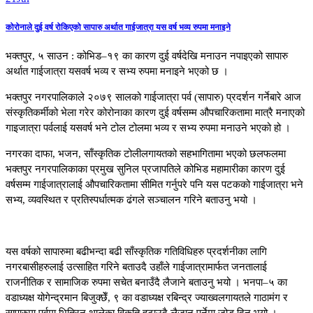
कोरोनाले दुई वर्ष रोकिएको सापारु अर्थात गाईजात्रा यस वर्ष भव्य रुपमा मनाइने
भक्तपुर, ५ साउन : कोभिड–१९ का कारण दुई वर्षदेखि मनाउन नपाइएको सापारु
अर्थात गाईजात्रा यसवर्ष भव्य र सभ्य रुपमा मनाइने भएको छ ।
भक्तपुर नगरपालिकाले २०७९ सालको गाईजात्रा पर्व (सापारु) प्रदर्शन गर्नेबारे आज
संस्कृतिकर्मीको भेला गरेर कोरोनाका कारण दुई वर्षसम्म औपचारिकतामा मात्रै मनाएको
गाइजात्रा पर्वलाई यसवर्ष भने टोल टोलमा भव्य र सभ्य रुपमा मनाउने भएको हो ।
नगरका दाफा, भजन, साँस्कृतिक टोलीलगायतको सहभागितामा भएको छलफलमा
भक्तपुर नगरपालिकाका प्रमुख सुनिल प्रजापतिले कोभिड महामारीका कारण दुई
वर्षसम्म गाईजात्रालाई औपचारिकतामा सीमित गर्नुपरे पनि यस पटकको गाईजात्रा भने
सभ्य, व्यवस्थित र प्रतिस्पर्धात्मक ढंगले सञ्चालन गरिने बताउनु भयो ।
यस वर्षको सापारुमा बढीभन्दा बढी साँस्कृतिक गतिविधिहरु प्रदर्शनीका लागि
नगरबासीहरुलाई उत्साहित गरिने बताउदै उहाँले गाईजात्रामार्फत जनतालाई
राजनीतिक र सामाजिक रुपमा सचेत बनाउँदै लैजाने बताउनु भयो । भनपा–५ का
वडाध्यक्ष योगेन्द्रमान बिजुक्छेँ, ९ का वडाध्यक्ष रबिन्द्र ज्याख्वलगायतले गाठामंग र
सापारुमा पर्वमा भित्रिन थालेका विकृति हटाउदै लैजानु पर्नेमा जोड दिनु भयो ।