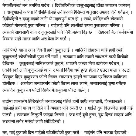
नेपालीहरुको मन उमगिंत पार्दछ । दिदीबहिनीहरु दाजुभाइलाई टीका लगाउन जान्छन्
। दाजुभाइले आफ्ना दिदीबहिनीलाई उनीहरुको हैसियत अनुसार उपहार दिने गर्दछन् ।
दिदीबहिनी र दाजुभाइको लागि यो महत्वपुर्ण चाड हो । साथै, वर्षदिनभरि खेतबारी
जोतेको गोरुलाई पुजा गरिन्छ । गाईलाई पनि लक्ष्मीको रुपमा पुजाआजा गरिन्छ ।
त्यसको साथसाथै काग र कुकुरलाई पनि निकै महत्व दिइन्छ । तिहारको बेला धर्मकर्ममा
विश्वास राख्ने मानव जाति अरु बेला के गर्छौ ।
अघिपिच्छे खाना खान दिदनौं हामी कुकुरलाई । आखिरी तिहारमा चाहि हामी त्यही
कुकुरलाई खोजीखोजी पुजा गर्ने गर्छौ । सडकमा कति सवारी साधनले गाडी किचेको
देखिन्छ । कुकुरलाई मानिसहरुले कुट्ने, धपाउने जस्ता निच कार्यहरु गर्दछन् ।
एकदिनको लागि कुकुरलाई अन्न र पानी दिदैंमा धर्म हुन्छ होला ? एउटा माला र एउटा
बिस्कुट दिएर कुकुरसंग फोटो खिच्न भ्याउछन् हाम्रो समाजका प्रतिष्ठत व्यक्तिका
टोलीहरु । अरुबेला जनावरसंग फोटो खिच्न लाज लाग्ने, जनावरलाई घृणा गर्नेहरु
त्यसदिन कुकुरसंग फोटो खिचेर फेसबुकमा पोस्ट गर्छन् ।
बाटोमा शान्तसंग हिडिरहेको जनावरलाई पहिले हामी आफै चलाउछौ, जिस्काउछौ ।
गाईलाई हामी मानव जातिले गर्ने व्यवहार पनि त्यस्तै छ । गाईले दुध दिउञ्जेल हामी गाई
पाल्छौ । त्यसबाट लिनुपर्ने फाइदा लिन्छौ । जब गाई बुढो हुन्छ, दुध दिन्छ छाड्छ अनि
सडकमा लगेर मर्नको लागि छोडिदिन्छौ ।
तर, गाई पुजाको दिन गाईको खोजीखोजी पुजा गर्छौ । गाईसंग पनि नाटक देखाउदै