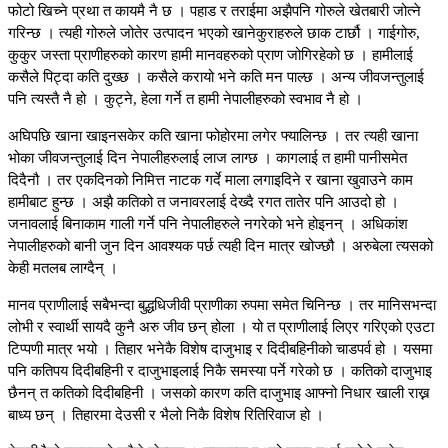
फोटो खिच्ने प्रथा त कायमै नै छ । पहाड र तराईमा अझैपनि गोरुले खेतबारी जोत्ने
गरिन्छ । त्यही गोरुले जोतेर उत्पादन भएको खानेकुराहरुले छाक टार्छौ । गाईगोरु,
कुकुर जस्ता प्राणीहरुको कारण हामी मानवहरुको प्राण जोगिरहेको छ । हामीलाई
कसैले पिट्दा कति दुख्छ । कसैले करायो भने कति मन पाल्छ । अन्य जीवजन्तुलाई
पनि त्यस्तै नै हो । कुट्ने, हेला गर्ने त हामी नेपालीहरुको स्वभाव नै हो ।
अघिपछि खाना खाइनसकेर कति खाना फोहोरमा लगेर फ्यालिन्छ । तर त्यही खाना
भोका जीवजन्तुलाई दिन नेपालीहरुलाई लाज लाग्छ । कागलाई त हामी पानीसमेत
दिदैनौ । तर एकदिनको निमित्त नाटक गर्दे माला लगाइदिने र खाना खुवाउने काम
हामीबाट हुन्छ । अझै कतिको त जनावरलाई देख्दै रगत तातेर पनि आउदो हो ।
जनावलाई बिनाकाम गाली गर्ने पनि नेपालीहरुले नगरेको भने होइनन् । अधिकांश
नेपालीहरुको बानी जुन दिन आवश्यक पर्छ त्यही दिन मात्र खोज्छौ । अरुबेला त्यसको
केही मतलब लाग्दैन् ।
मानव प्राणीलाई सबैभन्दा बुद्धधिजीवी प्राणीका रुपमा समेत चिनिन्छ । तर मानिसभन्दा
लोभी र स्वार्थी सायदै कुनै अरु जीव छन् होला । यो त प्राणीलाई लिएर गरिएको एउटा
टिप्पणी मात्र भयो । तिहार भनेकै विशेष दाजुभाइ र दिदीबहिनीको चाडपर्व हो । यसमा
पनि कतिपय दिदीबहिनी र दाजुभाइलाई निकै समस्या पर्ने गरेको छ । कतिको दाजुभाइ
छैनन् त कतिको दिदीबहिनी । जसको कारण कति दाजुभाइ आफ्नो निधार खाली राख्न
बाध्य छन् । तिहारमा देउसी र भैलो निकै विशेष रितिरिवाज हो ।