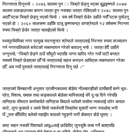
निरन्तरता दिनुभयो । २०७६ सालमा पुन ः जिब्रो छेड्नु भएका बुद्धकृष्णले २०७७
सालमा लकडाउनका कारण जात्रा हुन नसक्दा जात्रा रोकिएको र २०७८ सालमा पुन
आठौँ पटक जिब्रो छेड्नु भएको थियो । यस वर्ष जिब्रो छेडेर उहाँले नवौँ पटक पुर्याउनु
भएको हो । २०६० सालसम्म उहाँकै दाजू कृष्णचन्द्र वागश्रेष्ठले १२ वर्षसम्म निरन्तर
रुपमा जिब्रो छेडेर जात्रा चलाईएको थियो ।
मध्यपुरथिमिका नगर प्रमुख मदनसुन्दर श्रेष्ठले जात्रालाई निरन्तर रुपमा सञ्चालन
गर्न नगरपालिकाले बजेटको व्यबस्थापन गरेको बताउनु भयो । जात्रा हेर्दै उहाँले
भन्नुभयो, “जिब्रो छेड्ने ठाउँ साँघुरो भएपछि जग्गा खरिद गरेर नयाँ पाटी बनाएर
यसवर्ष जिब्रो छेडाएका छौँ यो जात्रालाई सहज बनाउन आथिएक व्यबस्थापन गरेका
छौँ, अब नयाँ पुस्ताले जात्रालाई निरन्तरता दिनु पर्छ ।”
जात्राको किम्बदन्ती अनुसार प्राचीनकालमा बोडेमा नीलबाराहीको दायाँबायाँ बस्ने भूत–
प्रेत, पिशाच, ख्याक तथा कङ्कालले बोडेका मानिसलाई धेरै दुःख दिने गरेपछि
तान्त्रिक भीमदत्त कर्माचार्यले तान्त्रिक विद्याले थापेको पासोमा त्यसलाई पारेर कपाल
काटे, लुगा फुकाले र लामो सियो जबर्जस्ती जिब्रोमा घुसारी भाग्न नपाओस् भनी
घँुघरु बाँधिदिए बलेको महाद्वीप काठको गहुङ्गो भारी बोकाएर बोडे घुमाए ।
कष्ट सहन नसकी पिशाचले आपूmलाई छाडिदिए जुनसुकै वाचा गर्ने बताएपछि