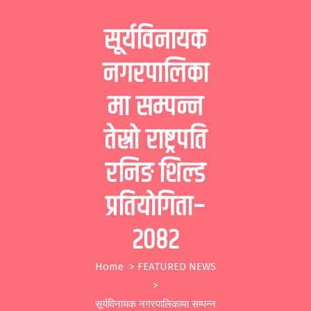
S
सूर्यविनायक
k
i
नगरपालिका
p
मा सम्पन्न
t
o
तेस्रो राष्ट्रपति
c
रनिङ शिल्ड
o
n
प्रतियोगिता–
t
२०८२
e
n
Home
>
FEATURED NEWS
t
>
सूर्यविनायक नगरपालिकामा सम्पन्न