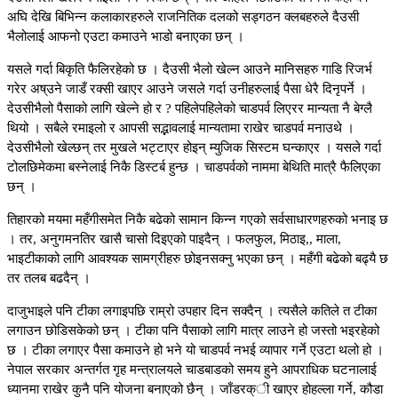
अघि देखि बिभिन्न कलाकारहरुले राजनितिक दलको सड्गठन क्लबहरुले दैउसी
भैलोलाई आफनो एउटा कमाउने भाडो बनाएका छन् ।
यसले गर्दा बिकृति फैलिरहेको छ । दैउसी भैलो खेल्न आउने मानिसहरु गाडि रिजर्भ
गरेर अष्उने जाडँ रक्सी खाएर आउने जसले गर्दा उनीहरुलाई पैसा धेरै दिनृपर्ने ।
देउसीभैलो पैसाको लागि खेल्ने हो र ? पहिलेपहिलेको चाडपर्व लिएरर मान्यता नै बेग्लै
थियो । सबैले रमाइलो र आपसी सद्भावलाई मान्यतामा राखेर चाडपर्व मनाउथे ।
देउसीभैलो खेल्छन् तर मुखले भट्टाएर होइन् म्युजिक सिस्टम घन्काएर । यसले गर्दा
टोलछिमेकमा बस्नेलाई निकै डिस्टर्ब हुन्छ । चाडपर्वको नाममा बेथिति मात्रै फैलिएका
छन् ।
तिहारको मयमा महँगीसमेत निकै बढेको सामान किन्न गएको सर्वसाधारणहरुको भनाइ छ
। तर, अनुगमनतिर खासै चासो दिइएको पाइदैन् । फलफुल, मिठाइ,, माला,
भाइटीकाको लागि आवश्यक सामग्रीहरु छोइनसक्नु भएका छन् । महँगी बढेको बढ्यै छ
तर तलब बढदैन् ।
दाजुभाइले पनि टीका लगाइपछि राम्रो उपहार दिन सक्दैन् । त्यसैले कतिले त टीका
लगाउन छोडिसकेको छन् । टीका पनि पैसाको लागि मात्र लाउने हो जस्तो भइरहेको
छ । टीका लगाएर पैसा कमाउने हो भने यो चाडपर्व नभई व्यापार गर्ने एउटा थलो हो ।
नेपाल सरकार अन्तर्गत गृह मन्त्रालयले चाडबाडको समय हुने आपराधिक घटनालाई
ध्यानमा राखेर कुनै पनि योजना बनाएको छैन् । जाँडरक्ी खाएर होहल्ला गर्ने, कौडा