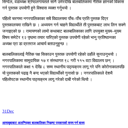
सिग्देल, वडाध्यक्ष श्रेष्ठलगायतले सानै उमेरदेखि बालबालिकामा नैतिक ज्ञानको विकास
गर्न पुस्तक उपयोगी हुने विश्वास व्यक्त गर्नुभयो ।
पहिलो चरणमा नगरपालिकाका सबै विद्यालयमा पाँच–पाँच प्रति पुस्तक दिएर
पुस्तकालयमा राखिने छ । अध्ययन गर्न चाहने विद्यार्थीले ती पुस्तकबाट लाभ लिन सक्ने
जनाइएको छ । रामायणको लामो कथाबाट बालबालिकाका लागि उपयुक्त मुख्य–मुख्य
विषय समेटेर ९२ पृष्ठमा तयार पारिएको पुस्तक उपयोगी रहेको भानु प्रतिष्ठानका
अध्यक्ष प्रा डा व्रतराज आचार्य बताउनुहुन्छ ।
बालबालिकालाई नैतिक पक्ष सिकाउन पुस्तक उपयोगी रहेको उहाँले सुनाउनुभयो ।
नगरपालिकामा सामुदायिक १७ र संस्थागत ९८ गरी ११५ वटा विद्यालय छन् ।
नगरपालिकाले कक्षा १ देखि ८ सम्म स्थानीय पाठ्यक्रम लागू गरे पनि कोरोनाकालपछि
यो पुस्तकको पढाइ नै बन्द भएको विद्यार्थीको गुनासो छ । नगरपालिकाले देशमै
पहिलोपटक स्थानीय पाठ्यक्रम लागू गरेको दाबी गरेको थियो ।
31
Dec
आमाबुबाबाट अलग्गिएका बालबालिका निकृष्ट प्रकारको श्रम गर्न बाध्य