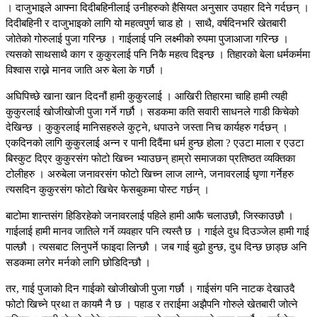
। दाजुभाइले आफ्ना दिदीबहिनीलाई उनीहरुको हैसियत अनुसार उपहार दिने गर्दछन् ।
दिदीबहिनी र दाजुभाइको लागि यो महत्वपुर्ण चाड हो । साथै, वर्षदिनभरि खेतबारी
जोतेको गोरुलाई पुजा गरिन्छ । गाईलाई पनि लक्ष्मीको रुपमा पुजाआजा गरिन्छ ।
त्यसको साथसाथै काग र कुकुरलाई पनि निकै महत्व दिइन्छ । तिहारको बेला धर्मकर्ममा
विश्वास राख्ने मानव जाति अरु बेला के गर्छौ ।
अघिपिच्छे खाना खान दिदनौं हामी कुकुरलाई । आखिरी तिहारमा चाहि हामी त्यही
कुकुरलाई खोजीखोजी पुजा गर्ने गर्छौ । सडकमा कति सवारी साधनले गाडी किचेको
देखिन्छ । कुकुरलाई मानिसहरुले कुट्ने, धपाउने जस्ता निच कार्यहरु गर्दछन् ।
एकदिनको लागि कुकुरलाई अन्न र पानी दिदैंमा धर्म हुन्छ होला ? एउटा माला र एउटा
बिस्कुट दिएर कुकुरसंग फोटो खिच्न भ्याउछन् हाम्रो समाजका प्रतिष्ठत व्यक्तिका
टोलीहरु । अरुबेला जनावरसंग फोटो खिच्न लाज लाग्ने, जनावरलाई घृणा गर्नेहरु
त्यसदिन कुकुरसंग फोटो खिचेर फेसबुकमा पोस्ट गर्छन् ।
बाटोमा शान्तसंग हिडिरहेको जनावरलाई पहिले हामी आफै चलाउछौ, जिस्काउछौ ।
गाईलाई हामी मानव जातिले गर्ने व्यवहार पनि त्यस्तै छ । गाईले दुध दिउञ्जेल हामी गाई
पाल्छौ । त्यसबाट लिनुपर्ने फाइदा लिन्छौ । जब गाई बुढो हुन्छ, दुध दिन्छ छाड्छ अनि
सडकमा लगेर मर्नको लागि छोडिदिन्छौ ।
तर, गाई पुजाको दिन गाईको खोजीखोजी पुजा गर्छौ । गाईसंग पनि नाटक देखाउदै
फोटो खिच्ने प्रथा त कायमै नै छ । पहाड र तराईमा अझैपनि गोरुले खेतबारी जोत्ने