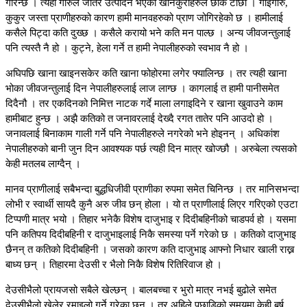
गरिन्छ । त्यही गोरुले जोतेर उत्पादन भएको खानेकुराहरुले छाक टार्छौ । गाईगोरु,
कुकुर जस्ता प्राणीहरुको कारण हामी मानवहरुको प्राण जोगिरहेको छ । हामीलाई
कसैले पिट्दा कति दुख्छ । कसैले करायो भने कति मन पाल्छ । अन्य जीवजन्तुलाई
पनि त्यस्तै नै हो । कुट्ने, हेला गर्ने त हामी नेपालीहरुको स्वभाव नै हो ।
अघिपछि खाना खाइनसकेर कति खाना फोहोरमा लगेर फ्यालिन्छ । तर त्यही खाना
भोका जीवजन्तुलाई दिन नेपालीहरुलाई लाज लाग्छ । कागलाई त हामी पानीसमेत
दिदैनौ । तर एकदिनको निमित्त नाटक गर्दे माला लगाइदिने र खाना खुवाउने काम
हामीबाट हुन्छ । अझै कतिको त जनावरलाई देख्दै रगत तातेर पनि आउदो हो ।
जनावलाई बिनाकाम गाली गर्ने पनि नेपालीहरुले नगरेको भने होइनन् । अधिकांश
नेपालीहरुको बानी जुन दिन आवश्यक पर्छ त्यही दिन मात्र खोज्छौ । अरुबेला त्यसको
केही मतलब लाग्दैन् ।
मानव प्राणीलाई सबैभन्दा बुद्धधिजीवी प्राणीका रुपमा समेत चिनिन्छ । तर मानिसभन्दा
लोभी र स्वार्थी सायदै कुनै अरु जीव छन् होला । यो त प्राणीलाई लिएर गरिएको एउटा
टिप्पणी मात्र भयो । तिहार भनेकै विशेष दाजुभाइ र दिदीबहिनीको चाडपर्व हो । यसमा
पनि कतिपय दिदीबहिनी र दाजुभाइलाई निकै समस्या पर्ने गरेको छ । कतिको दाजुभाइ
छैनन् त कतिको दिदीबहिनी । जसको कारण कति दाजुभाइ आफ्नो निधार खाली राख्न
बाध्य छन् । तिहारमा देउसी र भैलो निकै विशेष रितिरिवाज हो ।
देउसीभैलो प्रायजसो सबैले खेल्छन् । बालबच्चा र भुरो मात्र नभई बुढोले समेत
देउसीभैलो खेलेर रमाइलो गर्ने गरेका छन् । तर अहिले पछाडिको समयमा केही बर्ष