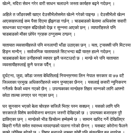
खेल्ने, मदिरा सेवन गरेर वारी साधन चलाउने जस्ता कार्यहरु बढ्ने गर्दछन् ।
अहिले त जाँडरक्सी खाएर देउसीभैलोसमेत खेल्ने गरेको पाइन्छ । देउसीभैलो खेल्न
आएकाहरुलाई कम पैसा दिएमा झैझगडा गर्छन् । चाडबाडको बेलामा अधिकांश सवारी
साधनका घटनाहरु बढिरहेको देख्न र सुन्नमा आएको छन् । व्यापारीहरुले पनि
चाडबाडको मौका छोपेर ग्रहक ठग्नुसम्म ठग्छन् ।
यातायात व्यवसायीहरुले पनि मनलाग्दी भाँडा उठाएका छन् । यता, ट्याक्सी पनि मिटरमा
हिड्न मान्दैन् । सार्वजनिक यातायातले सिटभन्दा बढी यात्रु हाल्ने गर्दछन् ।
चाडबाडको बेला उनीहरुको व्यापार झनै फस्टाउदो छ । मान्छे मरे पनि यातायात
व्यवसायीहरुलाई कुनै फरक पर्दैन् ।
दुर्घटना, जुवा, कौडा जस्ता बेथितिलाई नियन्त्रणमा लिन नेपाल सरकार वा ७७ वटै
जिल्लाका प्रमुख अधिकारीहरुले ध्यान पुप्याएका छैनन् । यसलाई कसरी न्युनिकरण
गर्नेतर्फ कैको ध्यान गएको छैन् । उपत्यकाका मान्छेहरु तिहार मान्नको लागि आफ्नो
कोठा ताल्चा लगाएर घर गएका छन् ।
घर सुनसान भएको बेला चोरहरु सजिलै भित्र पस्न सक्छन् । यसको लागि पनि
सरकारले विशेष कार्ययोजना बनाउन जरुरी देखिएको छ । उपत्यका बजारहरु पुरै
ढाकिएका छन् । मान्छेको भीड छिचोल्न हम्मेहम्मे छ । सामान खरिद गर्ने देखिलिएर
बिक्री गर्नेले समेत स्वास्थ्य मापदण्डको पालना गरेको छैनन् । यसबाट कोरोना फैलने
सक्ने जोखिम बढेको छ । तिहार मनाउने नाममा कोही पनि संक्रमित हुन नपारेस् ।