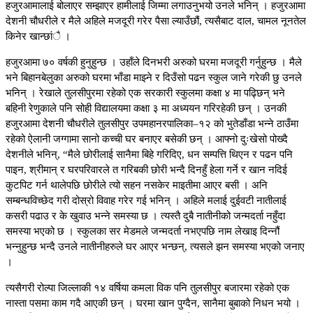
हजुरआमालाई बोलाएर सम्झाएर हामीलाई जिम्मा लगाउनुभयो उनले भनिन् । हजुरआमा
देशनी चौधरीले र मैले अहिले मजदूरी गरेर पैसा ल्याउँछौं, त्यसैबाट दाल, चामल नूनतेल
किनेर खान्छांै ।
हजुरआमा ७० वर्षकी हुनुहुन्छ । उहाँले दिनभरी अरुको घरमा मजदूरी गर्नुहुन्छ । मैले
भने बिहानबेलुका अरुको घरमा भाँडा माझ्ने र दिउँसो पढन स्कुल जाने गरेकी छु उनले
भनिन् । रेखाले तुलसीपुरमा रहेको एक सरकारी स्कुलमा कक्षा ४ मा पढ्छिन् भने
बहिनी रेणुकाले पनि सोही विद्यालयमा कक्षा ३ मा अध्ययन गरिरहेकी छन् । उनकी
हजुरआमा देशनी चौधरीले तुलसीपुर उपमहानरपालिका–१२ को भुतेडाँडा भन्ने ठाउँमा
रहेको ऐलानी जग्गामा सानो कच्ची घर बनाएर बसेकी छन् । आफ्नो दुःखेसो पोख्दै
देशनीले भनिन्, “मैले छोरीलाई सानैमा बिहे गरिदिए, धन सम्पत्ति थिएन र पढन पनि
पाइन, श्रीमान् र घरपरिवारले त गरिबकी छोरी भन्दै दिनहुँ हेला गर्ने र खान नदिई
कुटपिट गर्न थालेपछि छोरीले त्यो सहन नसकेर माइतीमा आएर बसी । अनि
सम्बन्धविच्छेद गरी दोस्रो विवाह गरेर गई भनिन् । अहिले मलाई दुईवटी नातीलाई
कसरी पढाउ र के खुवाउ भन्ने समस्या छ । त्यस्तै दुबै नातीनीको जन्मदर्ता नहुँदा
समस्या भएको छ । स्कुलका सर मेडमले जन्मदर्ता नभएपछि नाम लेखाइ दिन्नौं
भन्नुहुन्छ भन्दै उनले नातीनीहरुले घर आएर भन्छन्, त्यसले झन समस्या भएको जनाए
।
त्यसैगरी रोल्पा जिल्लाकी १४ वर्षिया कमला विक पनि तुलसीपुर बजारमा रहेको एक
नास्ता पसमा काम गदै आएकी छन् । घरमा खान पुग्दैन, सानैमा बुबाको निधन भयो ।