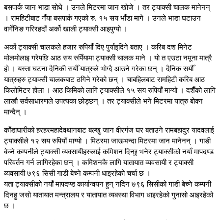
बसपार्क जान भाडा सोधे । उनले मिटरमा जान खोजे । तर ट्याक्सी चालक मानेनन्
। रामहिटीबाट नँया बसपार्क गएको रु. १५ सय भाँडा मागे । उनले भाडा घटाउन
वार्गेनिङ गरिरहदाँ अर्को खाली ट्याक्सी आइपुग्यो ।
अर्को ट्याक्सी चालकले हजार रुपियाँ दिए पुर्याइदिने बताए । करिब दश मिनेट
मोलमोलाइ गरेपछि आठ सय रुपिँयामा ट्याक्सी चालक माने । यो त एउटा नमूना मात्रै
हो । यस्ता घटना दैनिकी सयौँ यात्रुले भोग्दै आउने गरेका छन् । दैनिक सयौँ
यात्रुहरु ट्याक्सी चालकबाट ठगिने गरेको छन् । चाबहिलबाट रामहिटी करिब आठ
किलोमिटर होला । आठ किमिको लागि ट्याक्सीले १५ सय रुपियाँ माग्यो । दशैँको लागि
लाखौ सर्वसाधारणले उपत्यका छोड्छन् । तर ट्याक्सीले भने मिटरमा यात्रु बोक्न
मान्दैन् ।
काँडाघारीको हरहरमहादेवथानबाट बल्खु जान वीरगंज घर बताउने रामबहादुर यादवलाई
ट्याक्सीले १२ सय रुपियाँ माग्यो । मिटरमा जाऊभन्दा मिटरमा जान मानेनन् । गाडी
बेच्ने कम्पनीले ट्याक्सी व्यवसायीहरुलाई कमिशन दिन्छु भनेर ट्याक्सीको नयाँ मापदण्ड
परिवर्तन गर्न लागिरहेका छन् । कमिशनकै लागि यातायात व्यवसायी र ट्याक्सी
व्यवसायी ७९६ सिसी गाडी बेच्ने कम्पनी धाइरहेको चर्चा छ ।
यता ट्याक्सीको नयाँ मापदण्ड कार्यान्वयन हुन् नदिन ७९६ सिसीको गाडी बेच्ने कम्पनी
दिनहु जसो यातायात मन्त्रालय र यातायात व्यबस्था विभाग धाइरहेको गुनासो आइरहेको
छ ।