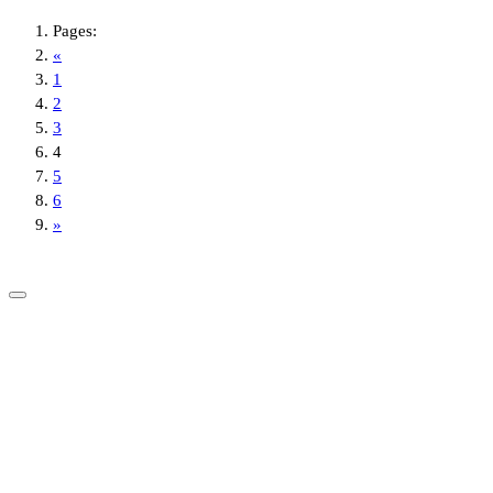
Pages:
«
1
2
3
4
5
6
»
Copyright © 2026 News Kunda | Designed & Developed: Jamin Rai