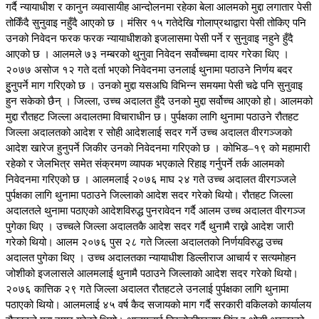
गर्दै न्यायाधीश र कानुन व्यवासायीह आन्दोलनमा रहेका बेला आलमको मुद्दा लगातार पेसी
तोकिँदै सुनुवाइ नहुँदै आएको छ । मंसिर १५ गतेदेखि गोलाप्रथाद्वारा पेसी तोकिए पनि
उनको निवेदन फरक फरक न्यायाधीशको इजलासमा पेसी पर्ने र सुनुवाइ नहुने हुँदै
आएको छ । आलमले ७३ नम्बरको थुनुवा निवेदन सर्वोच्चमा दायर गरेका थिए ।
२०७७ असोज १२ गते दर्ता भएको निवेदनमा उनलाई थुनामा पठाउने निर्णय बदर
हुुनुपर्ने माग गरिएको छ । उनको मुद्दा यसअघि विभिन्न समयमा पेसी चढे पनि सुनुवाइ
हुन सकेको छैन् । जिल्ला, उच्च अदालत हुँदै उनको मुद्दा सर्वोच्च आएको हो। आलमको
मुद्दा रौतहट जिल्ला अदालतमा विचाराधीन छ। पुर्पक्षका लागि थुनामा पठाउने रौतहट
जिल्ला अदालतको आदेश र सोही आदेशलाई सदर गर्ने उच्च अदालत वीरगञ्जको
आदेश खारेज हुनुपर्ने जिकीर उनको निवेदनमा गरिएको छ । कोभिड–१९ को महामारी
रहेको र जेलभित्र समेत संक्रमण व्यापक भएकाले रिहाइ गर्नुपर्ने तर्क आलमको
निवेदनमा गरिएको छ । आलमलाई २०७६ माघ २४ गते उच्च अदालत वीरगञ्जले
पुर्पक्षका लागि थुनामा पठाउने जिल्लाको आदेश सदर गरेको थियो। रौतहट जिल्ला
अदालतले थुनामा पठाएको आदेशविरुद्ध पुनरावेदन गर्दै आलम उच्च अदालत वीरगञ्ज
पुगेका थिए । उच्चले जिल्ला अदालतकै आदेश सदर गर्दै थुनामै राख्ने आदेश जारी
गरेको थियो। आलम २०७६ पुस २८ गते जिल्ला अदालतको निर्णयविरुद्ध उच्च
अदालत पुगेका थिए । उच्च अदालतका न्यायाधीश डिल्लीराज आचार्य र सत्यमोहन
जोशीको इजलासले आलमलाई थुनामै पठाउने जिल्लाको आदेश सदर गरेको थियो।
२०७६ कात्तिक २९ गते जिल्ला अदालत रौतहटले उनलाई पुर्पक्षका लागि थुनामा
पठाएको थियो। आलमलाई ४५ वर्ष कैद सजायको माग गर्दै सरकारी वकिलको कार्यालय