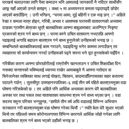
घरखर्च चलाउनका लागि पैसा कमाउन भनि आमालाई जानकारी नै नदिएर साथीसँग
आफू यहाँ आएको उनले बताइन् । कक्षा ५ मा अध्ययनरत कमला पढ्दापढ्दै छोडेर
आएको बताउँछिन् । उनी भन्छिन्, “घरमा आमा, दुई बहिनी र एक भाइ छन् ।” अहिले
रेखा र कमला मात्र होइन, गरिबी, अभाव र आवश्यक घरायसी वातावरणको अभावमा
दाङका ग्रामीण क्षेत्रका थुप्रै बालबालिका आफ्ना बाबुआमाबाट अलग्गिएर निकृष्ट
प्रकारको श्रम गर्न बाध्य छन् । घरमा बस्ने उचित वातावरण नभएपछि आफ्नो
पढाइलाई अगाडि बढाउन बालश्रम गर्न बाध्य हुनुपरेको उनीहरूको भनाइ छ ।
सम्बन्धितले बालबालिकालाई काम गराउने, पढाइदिन्छु भनेर काममा लगाउँछन् तर
व्यवहारमा सो कार्यान्वयन नगर्दा उनीहरूको पढ्ने सपना भने पूरा हुनसकेको पाइँदैन ।
गरिबीका कारण आफ्ना छोराछोरीलाई राम्रोसँग खानलाउन र उचित शिक्षादीक्षा दिन
नसक्दा सन्तानको भविष्यलाई ध्यानमा राखेर आमाबाबुले नै आफ्ना नातेदार वा
चिनेजानेका व्यक्तिका साथ लगाई पोखरा, चितवन, काठमाडौँलगायतका सहर बजारमा
पठाउने गर्छन् । तुलसीपुर उपमहानरपालिका–६ लाई तीन वर्ष पहिले बालश्रममुक्त वडा
घोषणा गरिसकेको छ । तर अहिले पनि आर्थिक अभावका कारण धेरै बालबालिका
अरुका घर तथा पसल तथा यातायातका साधनमा श्रम गर्न वाध्य भएका छन् । वडा
सदस्य यमुना परियार भन्नुहुन्छ, “हामीले तीन वर्ष अघि वडालाई विभिन्न अभियान
सञ्चालन गरी बालश्रममुक्त वडा घोषणा गरेका थियौं ।” त्यति बेला धेरै सुधार भएको
थियो तर पछिल्लो समय कोरोनालगायत विभिन्न कारणले आर्थिक जोहो गर्नका लागि
बालबालिका श्रम गर्न बाध्य भएको उहाँको भनाइ छ ।