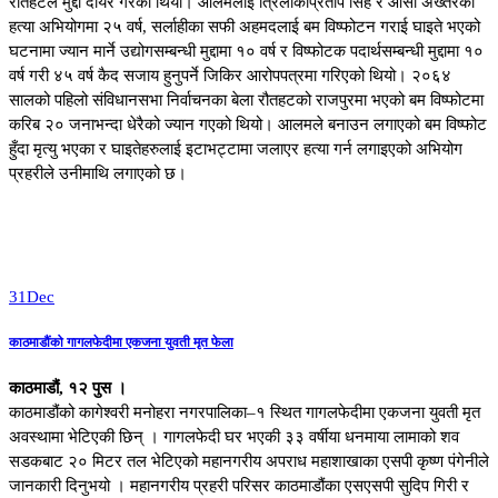
रौतहटले मुद्दा दायर गरेको थियो। आलमलाई त्रिलोकीप्रताप सिंह र ओसी अख्तरको
हत्या अभियोगमा २५ वर्ष, सर्लाहीका सफी अहमदलाई बम विष्फोटन गराई घाइते भएको
घटनामा ज्यान मार्ने उद्योगसम्बन्धी मुद्दामा १० वर्ष र विष्फोटक पदार्थसम्बन्धी मुद्दामा १०
वर्ष गरी ४५ वर्ष कैद सजाय हुनुपर्ने जिकिर आरोपपत्रमा गरिएको थियो। २०६४
सालको पहिलो संविधानसभा निर्वाचनका बेला रौतहटको राजपुरमा भएको बम विष्फोटमा
करिब २० जनाभन्दा धेरैको ज्यान गएको थियो। आलमले बनाउन लगाएको बम विष्फोट
हुँदा मृत्यु भएका र घाइतेहरुलाई इटाभट्टामा जलाएर हत्या गर्न लगाइएको अभियोग
प्रहरीले उनीमाथि लगाएको छ।
31
Dec
काठमाडौंको गागलफेदीमा एकजना युवती मृत फेला
काठमाडौं, १२ पुस ।
काठमाडौंको कागेश्वरी मनोहरा नगरपालिका–१ स्थित गागलफेदीमा एकजना युवती मृत
अवस्थामा भेटिएकी छिन् । गागलफेदी घर भएकी ३३ वर्षीया धनमाया लामाको शव
सडकबाट २० मिटर तल भेटिएको महानगरीय अपराध महाशाखाका एसपी कृष्ण पंगेनीले
जानकारी दिनुभयो । महानगरीय प्रहरी परिसर काठमाडौंका एसएसपी सुदिप गिरी र