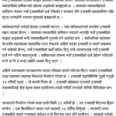
नयाँ ट्याक्सीको दर्ताको फाइल यातायात व्यवस्था विभाग, यातायात मन्त्रालय र ट्याक्सी
व्यवसायीको कमिशनको खेलमा अड्केको बताइएको छ । यातायात व्यवसायीहरुले
कमिशन नपाएर नयाँ ट्याक्सीको दर्ता रोकेको र सरकार पनि ट्याक्सी व्यवसायीसंग पछि
हट्दा राज्यलेनै राजस्व गुमाएको बताइएको छ ।
सर्वसाधारणले भनेको बेलामा ट्याक्सी पाएनन् । यता सर्वसाधारणले सस्तोमा ट्याक्सी
चढ्न पाएका छैनन् । यातायात व्यवसायीले कमिशन नपाउने भएपछि नयाँ ट्याक्सीको
फाइल अड्कायो भन्दै व्यवसायीहरुनै गुनासो गर्न थालेका छन् । सार्वजनिक यातायात
केन्द्रीय महासंघका महासचिव भरत नेपालले अहिले भएका ट्याक्सी त राम्रो व्यबसाय
गर्न सकेको छैनन्, नयाँ टयाक्सीको कहाँ खोल्न दिनु भन्दै सरकारलाई नयाँ ट्याक्सी
दर्ता गर्न नदिने बताउनुभयो । कमिशनको लोभमा नयाँ ट्याक्सीको दर्ता खोल्न नदिएको
भन्ने छ नि त भन्दा उहाँले जवाफ दिनु भएन ।
अहिले उपत्यकामा सञ्चालनमा भएका भाँडाका कालो प्लेटका मिटर जडान ट्याक्सीको
भाडा यातायात व्यवस्था विभागले निर्धारण गरेको छ । ट्याक्सी चढ्नेबित्तिकै गुड्दै नगुडी
१४ रुपियाँ उठ्छ । यो कस्तो नियम हो । ट्याक्सी चढेबापत जनताले ट्याक्सी
व्यवसायीलाई सेवा शृल्क बापत एकदिनमा लाखौ रुपियाँ जनताले यत्तिकै तिरिरहेका छन्
।
सरकारले निर्धारण गरेको भाडा प्रति किमि ३९ रुपियाँ हो । तर टयाक्सी मिटरमा हिड्न
मान्दैन् । एक किलोमिटर यात्रा गर्दा यात्रुले ५३ रुपिँया तिर्नुपर्छ । सरकारी दरमा
ट्याक्सीले यात्रु गन्तव्यमा पुर्याउन त के मिटरमा जान पनि मान्दैनन् । यात्रुले भनेको