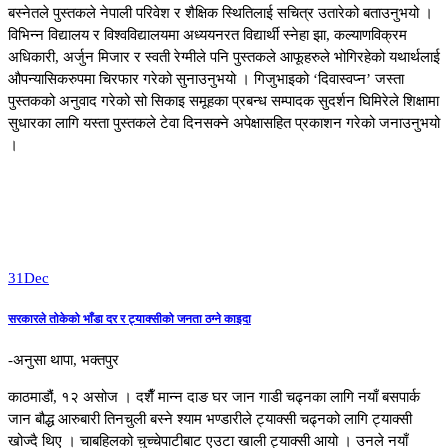
बस्नेतले पुस्तकले नेपाली परिवेश र शैक्षिक स्थितिलाई सचित्र उतारेको बताउनुभयो ।
विभिन्न विद्यालय र विश्वविद्यालयमा अध्ययनरत विद्यार्थी स्नेहा झा, कल्याणविक्रम
अधिकारी, अर्जुन मिजार र स्वती रेग्मीले पनि पुस्तकले आफूहरुले भोगिरहेको यथार्थलाई
औपन्यासिकरुपमा चिरफार गरेको सुनाउनुभयो । गिजुभाइको ‘दिवास्वप्न’ जस्ता
पुस्तकको अनुवाद गरेको सो सिकाइ समूहका प्रबन्ध सम्पादक सुदर्शन घिमिरेले शिक्षामा
सुधारका लागि यस्ता पुस्तकले टेवा दिनसक्ने अपेक्षासहित प्रकाशन गरेको जनाउनुभयो
।
31
Dec
सरकारले तोकेको भाँडा दर र ट्याक्सीको जनता ठग्ने काइदा
-अनुसा थापा, भक्तपुर
काठमाडौं, १२ असोज । दशैँ मान्न दाङ घर जान गाडी चढ्नका लागि नयाँ बसपार्क
जान बौद्ध आरुबारी तिनचुली बस्ने श्याम भण्डारीले ट्याक्सी चढ्नको लागि ट्याक्सी
खोज्दै थिए । चाबहिलको चुच्चेपाटीबाट एउटा खाली ट्याक्सी आयो । उनले नयाँ