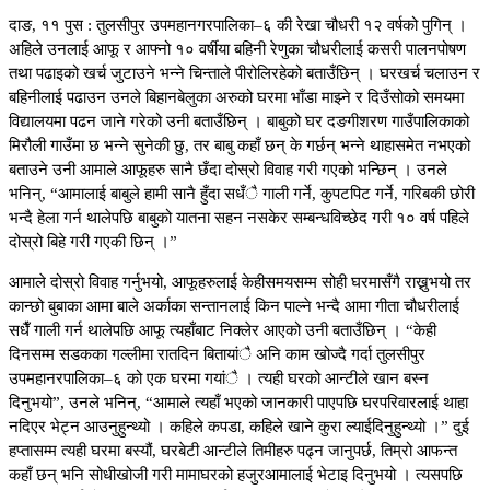
दाङ, ११ पुस : तुलसीपुर उपमहानगरपालिका–६ की रेखा चौधरी १२ वर्षको पुगिन् ।
अहिले उनलाई आफू र आफ्नो १० वर्षीया बहिनी रेणुका चौधरीलाई कसरी पालनपोषण
तथा पढाइको खर्च जुटाउने भन्ने चिन्ताले पीरोलिरहेको बताउँछिन् । घरखर्च चलाउन र
बहिनीलाई पढाउन उनले बिहानबेलुका अरुको घरमा भाँडा माझ्ने र दिउँसोको समयमा
विद्यालयमा पढन जाने गरेको उनी बताउँछिन् । बाबुको घर दङगीशरण गाउँपालिकाको
मिरौली गाउँमा छ भन्ने सुनेकी छु, तर बाबु कहाँ छन् के गर्छन् भन्ने थाहासमेत नभएको
बताउने उनी आमाले आफूहरु सानै छँदा दोस्रो विवाह गरी गएको भन्छिन् । उनले
भनिन्, “आमालाई बाबुले हामी सानै हुँदा सधँै गाली गर्ने, कुपटपिट गर्ने, गरिबकी छोरी
भन्दै हेला गर्न थालेपछि बाबुको यातना सहन नसकेर सम्बन्धविच्छेद गरी १० वर्ष पहिले
दोस्रो बिहे गरी गएकी छिन् ।”
आमाले दोस्रो विवाह गर्नुभयो, आफूहरुलाई केहीसमयसम्म सोही घरमासँगै राख्नुभयो तर
कान्छो बुबाका आमा बाले अर्काका सन्तानलाई किन पाल्ने भन्दै आमा गीता चौधरीलाई
सधैँ गाली गर्न थालेपछि आफू त्यहाँबाट निक्लेर आएको उनी बताउँछिन् । “केही
दिनसम्म सडकका गल्लीमा रातदिन बितायांै अनि काम खोज्दै गर्दा तुलसीपुर
उपमहानरपालिका–६ को एक घरमा गयांै । त्यही घरको आन्टीले खान बस्न
दिनुभयो”, उनले भनिन्, “आमाले त्यहाँ भएको जानकारी पाएपछि घरपरिवारलाई थाहा
नदिएर भेट्न आउनुहुन्थ्यो । कहिले कपडा, कहिले खाने कुरा ल्याईदिनुहुन्थ्यो ।” दुई
हप्तासम्म त्यही घरमा बस्यौं, घरबेटी आन्टीले तिमीहरु पढ्न जानुपर्छ, तिम्रो आफन्त
कहाँ छन् भनि सोधीखोजी गरी मामाघरको हजुरआमालाई भेटाइ दिनुभयो । त्यसपछि