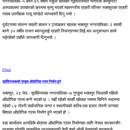
नगरपालिका–५ बस्ने ४५ वर्षीय नकुल थापाको गठ्ठाघरस्थित नागरिक कम्युनिटी
अस्पतालमा उपचारको क्रममा मृत्यु भएको महानगरीय प्रहरी परिसर भक्तपुरका प्रहरी
नायब उपरीक्षक राजू पाण्डेले जानकारी दिनु भयो ।
दुर्घटनामा संलग्न सवारी साधन र ट्याङकर चालक भक्तपुर नगरपालिका–२ ब्यासी
बस्ने ३५ वर्षीय राजन ब्यान्जुलाई प्रहरी नियन्त्रणमा लिई थप अनुसन्धान कार्य
भईरहेको उहाँले जानकारी दिनुभयो ।
6
Jun
सूर्यविनायकको गुण्डुमा औद्योगिक ग्राम निर्माण हुने
भक्तपुर, २३ जेठ : सूर्यविनायक नगरपालिका–७ गुण्डुमा भक्तपुर जिल्लामै पहिलो
औद्योगिक ग्राम बन्ने भएको छ । यहाँ रहेको सार्की खोल्छा नाममा चिनिने स्थानमा
रहेको ८४ रोपनी सार्वजनिक जग्गा र स्थानीयको करिब एक हजार रोपनी जग्गामा
बिशाल औद्योगिक ग्राम निर्माण हुने भएको हो ।
वडा कार्यालय अगाडिकै क्षेत्रमा औद्योगिक ग्राम निर्माणका लागि नेपाल सरकारसँग
प्रस्ताव गरेपछि तत्कालिन प्रधानमन्त्री केपी शर्मा ओली नेतृत्वको सरकारले