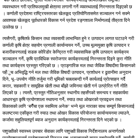
‘बैंक खाता छोरीको, सुरक्षा जीवनभरीको’ कार्यक्रमलाई अभिलेखको समूचित
व्यवस्थापन गरी प्रतिफलमुखी क्षेत्रमा लगानी गर्ने व्यवस्थालाई निरन्तरता दिइएको छ
। कर्णाली प्रदेशमा राष्ट्रियस्तरका खेलकूद प्रतियोगितासमेत सञ्चालन गर्न सक्ने
आवश्यक खेलकूद पूर्वाधारको विकास गर्न प्रदेश रङ्गशाला निर्माणलाई तीव्रता दिने
उल्लेख छ ।
त्यसैगरी, कृषितर्फ किसान तथा व्यवसायी लाभान्वित हुने र उत्पादन लागत घटाउने गरी
कर्णाली कृषि क्षेत्र सहयोग प्रणाली कार्यान्वयन गर्ने, उच्च मूल्ययुक्त कृषि उत्पादन र
बजारीकरणलाई सडक कोरिडोर केन्द्रित गरी व्यावसायिक कृषि उत्पादन कार्यक्रम
सञ्चालन गर्ने, कृषि प्राविधिक स्वरोजगार कार्यक्रमलाई निरन्तरता दिइने कुरा नीति
तथा कार्यक्रम प्रस्तुत गरिएको छ । प्राङ्गारिक मल तथा जैविक विषादीमा किसानको
पहँुच अभिवृद्धि गर्न मल तथा जैविक विषादी उत्पादन, प्रशोधन र ढुवानीमा अनुदान
दिने, भू–उपयोग नीति तर्जुमा गरी भूमिको चक्लाबन्दी गर्ने कार्यलाई प्रोत्साहन गर्दै
करार, सहकारी र सामूहिक खेती तथा बाँझो जमिनमा खेती गर्न उत्प्रेरित गर्ने नीति
लिएको छ । त्यस्तै, प्रस्तुत नीतिअनुसार स्थानीय तहसँगको समन्वय र सहकार्यमा
आधारभूत कृषि प्रयोगशाला स्थापना गर्ने, स्याउ तथा ओखरको प्रवद्र्धन तथा
विकासको लागि ‘बगैँचा एक स्वामित्व अनेक’ भन्ने मूल नाराका साथ सम्पूर्ण किसानलाई
कलष्टरमा एकीकृत गरी स्याउ तथा ओखर विकास परियोजना कार्यान्वयनमा ल्याउने,
कर्जामा सहुलियतपूर्ण ब्याज अनुदान कार्यक्रमलाई निरन्तरता दिने भएको छ ।
पशुपक्षीको स्वास्थ्य उपचार सेवाका लागि पशुपक्षी विकास निर्देशनालय अन्तर्गतको