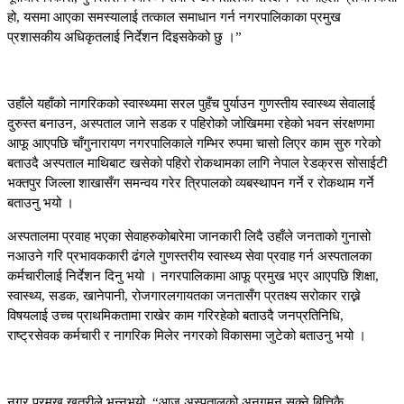
हो, यसमा आएका समस्यालाई तत्काल समाधान गर्न नगरपालिकाका प्रमुख
प्रशासकीय अधिकृतलाई निर्देशन दिइसकेको छु ।”
उहाँले यहाँको नागरिकको स्वास्थ्यमा सरल पुहँच पुर्याउन गुणस्तीय स्वास्थ्य सेवालाई
दुरुस्त बनाउन, अस्पताल जाने सडक र पहिरोको जोखिममा रहेको भवन संरक्षणमा
आफू आएपछि चाँगुनारायण नगरपालिकाले गम्भिर रुपमा चासो लिएर काम सुरु गरेको
बताउदै अस्पताल माथिबाट खसेको पहिरो रोकथामका लागि नेपाल रेडक्रस सोसाईटी
भक्तपुर जिल्ला शाखासँग समन्वय गरेर त्रिपालको व्यबस्थापन गर्ने र रोकथाम गर्ने
बताउनु भयो ।
अस्पतालमा प्रवाह भएका सेवाहरुकोबारेमा जानकारी लिदै उहाँले जनताको गुनासो
नआउने गरि प्रभावककारी ढंगले गुणस्तरीय स्वास्थ्य सेवा प्रवाह गर्न अस्पतालका
कर्मचारीलाई निर्देशन दिनु भयो । नगरपालिकामा आफू प्रमुख भएर आएपछि शिक्षा,
स्वास्थ्य, सडक, खानेपानी, रोजगारलगायतका जनतासँग प्रतक्ष्य सरोकार राख्ने
विषयलाई उच्च प्राथमिकतामा राखेर काम गरिरहेको बताउदै जनप्रतिनिधि,
राष्ट्रसेवक कर्मचारी र नागरिक मिलेर नगरको विकासमा जुटेको बताउनु भयो ।
नगर प्रमुख खत्रीले भन्नुभयो, “आज अस्पतालको अनुगमन सक्ने बित्तिकै