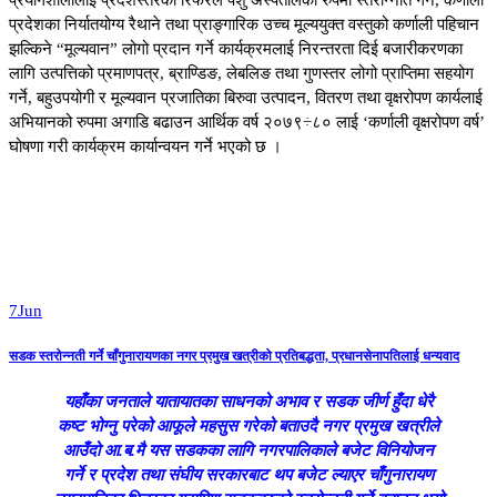
प्रयोगशालालाई प्रदेशस्तरको रिफरल पशु अस्पतालको रुपमा स्तरोन्नति गर्ने, कर्णाली
प्रदेशका निर्यातयोग्य रैथाने तथा प्राङ्गारिक उच्च मूल्ययुक्त वस्तुको कर्णाली पहिचान
झल्किने “मूल्यवान” लोगो प्रदान गर्ने कार्यक्रमलाई निरन्तरता दिई बजारीकरणका
लागि उत्पत्तिको प्रमाणपत्र, ब्राण्डिङ, लेबलिङ तथा गुणस्तर लोगो प्राप्तिमा सहयोग
गर्ने, बहुउपयोगी र मूल्यवान प्रजातिका बिरुवा उत्पादन, वितरण तथा वृक्षरोपण कार्यलाई
अभियानको रुपमा अगाडि बढाउन आर्थिक वर्ष २०७९÷८० लाई ‘कर्णाली वृक्षरोपण वर्ष’
घोषणा गरी कार्यक्रम कार्यान्वयन गर्ने भएको छ ।
7
Jun
सडक स्तरोन्नती गर्ने चाँगुनारायणका नगर प्रमुख खत्रीको प्रतिबद्धता, प्रधानसेनापतिलाई धन्यवाद
यहाँका जनताले यातायातका साधनको अभाव र सडक जीर्ण हुँदा धेरै
कष्ट भोग्नु परेको आफूले महसुस गरेको बताउदै नगर प्रमुख खत्रीले
आउँदो आ.ब.मै यस सडकका लागि नगरपालिकाले बजेट विनियोजन
गर्ने र प्रदेश तथा संघीय सरकारबाट थप बजेट ल्याएर चाँगुनारायण