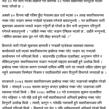
जेठ २० गते जारी गरेको विज्ञप्ति गत कात्तिक २२ गतेको विज्ञप्तिको परिपूरक भएको
स्पष्ट पारेको छ ।
अबको ४० दिनमा यही गतिमा हुँदा नेपालमा हाल दर्ता भएका २५ लाख सवारीसाधनमा
नम्बर प्लेट जडान सम्भव नरहेको प्रवक्ता पनेरुले बताउनुभयो । गत कात्तिकमा जारी
सूचनाका आधारमा जसले जडान गर्नुपर्ने हो गरेको छ छैन भनी अनुगमन गरिनुपर्ने
पनेरुले बताउनुभयो । “अहिले नम्बर प्लेट जडान ऐच्छिक भएको छ’, उहाँले भन्नुभयो,
“सीमित समयमा काम पूरा गर्न गति तीव्र बनाउनै पर्छ ।”
विभागले जारी गरेको सूचनामा बागमती र गण्डकी प्रदेशका यातायात व्यवस्था
कार्यालयले दर्ता भएका सवारीसाधनमा इम्बोस्ड नम्बर प्लेट जडान भए नभएको
कार्यान्वयन गर्न भनिएको थियो । साउनपछि ट्राफिक प्रहरीबाट अनुगमन गरिने र
तोकिएअनुसार सवारीसाधनमा जडान नभएको पाइएमा कारबाही हुने उल्लेख थियो ।
इम्बोस्ड नम्बर प्लेटका कारण राज्यको दायित्व थपिँदै जाने तर त्यसले लक्षित उद्देश्य पूरा
नहुने अवस्थामा जिम्मेवार निकाय र पदाधिकारीले ध्यान दिनुपर्ने विभागले जनाएको छ ।
सरकारले २०७३ सालमा सवारीसानधमा इम्बोस्ड नम्बर प्लेट जडानको सम्झौता गरेको
थियो । संसद्ले २०७४ सालमा कानुन बनाएर इम्बोस्ड नम्बर प्लेट जडानका लागि
व्यवस्था गरेको थियो । विसं २०७८ कात्तिक २२ गते राजपत्रमा सूचना प्रकाशित
गरेर मङ्सिर १ गते पछि दर्ता हुने नयाँ सवारीसाधनले अनिवार्य इम्बोस्ड नम्बर प्लेट
लिनुपर्ने उल्लेख थियो । त्यस्तै, फागुन १ गतेपछि नामसारी हुने सवारीसानधमा पनि
अनिवार्य गरिएको थियो । विभागले गत जेठ १ पछि नवीकरणलाई अनिवार्य गरेको थियो