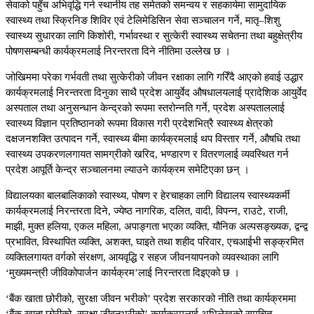
सेवाको पहुँच अभिवृद्धि गर्न स्थानीय तह समेतको समन्वय र सहकार्यमा सामुदायिक
स्वास्थ्य तथा स्क्रिनिङ शिविर एवं टेलिमेडिसिन सेवा सञ्चालन गर्ने, मातृ–शिशु
स्वास्थ्य सुधारका लागि किशोरी, गर्भावस्था र सुत्केरी स्वास्थ्य सचेतना तथा बहुक्षेत्रीय
पोषणसम्बन्धी कार्यक्रमलाई निरन्तरता दिने नीतिमा उल्लेख छ ।
जोखिममा परेका गर्भवती तथा सुत्केरीको जीवन रक्षाका लागि गरिँदै आएको हवाई उद्धार
कार्यक्रमलाई निरन्तरता दिनुका साथै प्रदेश आयुर्वेद औषधालयलाई प्रादेशिक आयुर्वेद
अस्पताल तथा अनुसन्धान केन्द्रको रूपमा स्तरोन्नति गर्ने, प्रदेश अस्पताललाई
स्वास्थ्य विज्ञान प्रतिष्ठानको रूपमा विकास गरी प्रदेशभित्रै स्वास्थ्य क्षेत्रको
दक्षजनशक्ति उत्पादन गर्ने, स्वास्थ्य बीमा कार्यक्रमलाई थप विस्तार गर्ने, औषधि तथा
स्वास्थ्य उपकरणलगायत सामग्रीको खरिद, भण्डारण र वितरणलाई व्यवस्थित गर्न
प्रदेश आपूर्ति केन्द्र सञ्चालनमा ल्याउने कार्यक्रम समेटिएका छन् ।
विद्यालयका बालबालिकाको स्वास्थ्य, पोषण र हेरचाहका लागि विद्यालय स्वास्थ्यकर्मी
कार्यक्रमलाई निरन्तरता दिने, ज्येष्ठ नागरिक, दलित, वादी, विपन्न, राउटे, राजी,
माझी, मुक्त हलिया, एकल महिला, अपाङ्गता भएका व्यक्ति, यौनिक अल्पसङ्ख्यक, द्वन्द्व
प्रभावित, विस्थापित व्यक्ति, अशक्त, घाइते तथा शहीद परिवार, एचआईभी सङ्क्रमित
व्यक्तिलगायत वर्गको संरक्षण, आयवृद्धि र सहज जीवनयापनको व्यवस्थाका लागि
‘मुख्यमन्त्री जीविकोपार्जन कार्यक्रम’लाई निरन्तरता दिइएको छ ।
‘बैंक खाता छोरीको, सुरक्षा जीवन भरीको’ प्रदेश सरकारको नीति तथा कार्यक्रममा