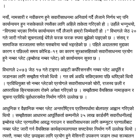
।
नयाँ, नामसारी र नवीकरण हुने सवारीसाधनमा अनिवार्य गर्दै लैजाने निर्णय भए पनि
कार्यान्वयन हुन नसकेकाले त्यसैका लागि अहिले ताकेता गरिएको हो । उहाँले भन्नुभयो,
“विगतमा भएका निर्णय कार्यान्वयन गर्दै लैजाने हाम्रो जिम्मेवारी हो ।” विभागले जेठ २०
गते जारी गरेको सूचनालाई धेरैले फरक फरक रुपमा बुझेको पाइएको छ । संसद् र
सामाजिक सञ्जालमा समेत यसबारेमा चर्चा भइरहेको छ । पहिले अदालतमा मुद्दाका
कारण र पछिल्लो समय कोभिड–१९ का कारण सुरक्षासहितको सवारीसाधनमा प्रयोग
हुने नम्बर प्लेट (इम्बोस्ड नम्बर प्लेट) को कार्यान्वयन सुस्त छ ।
विभागले २०७३ जेठ १७ गते टाइगर आइटी कर्पाेरेसनसँग नम्बर प्लेट आपूर्ति र
जडानका लागि सम्झौता गरेको थियो । गत वर्ष अवधि सकिएकामा पछि थपिएको थियो
। प्रविधियुक्त सो नम्बर प्लेटको प्रयोगले सवारीसाधनको चोरी, राजस्व छली र
आपराधिक क्रियाकलाप रोक्ने अपेक्षा गरिएको छ । सम्झौतामा वैयक्तिक नामाङ्कन र
सूचना प्रविधि पूर्वाधारसमेत निर्माण गरिने उल्लेख छ ।
आधुनिक र वैज्ञानिक नम्बर प्लेट अन्तर्राष्ट्रिय प्रतिस्पर्धामा बोलपत्र आह्वान गरिएको
थियो । सम्झौताका आधारमा आपूर्तिकर्ता कम्पनीले २५ लाख कार्डसँगै सवारीधनीलाई
इम्बोस्ड प्लेट प्रणालीमा आवद्ध गराउन र सवारीसाधनका लागि कम्प्युटर प्रणालीबाट
नम्बर प्लेट जारी गर्न वैयक्तिक कार्यक्रमलगायत सफ्टवेयर निर्माण गर्ने उल्लेख थियो ।
त्यस्तै, नम्बर प्लेट छपाइका लागि प्रयोग हुने मेसिनरी उपकरण जडान तथा सञ्चालन