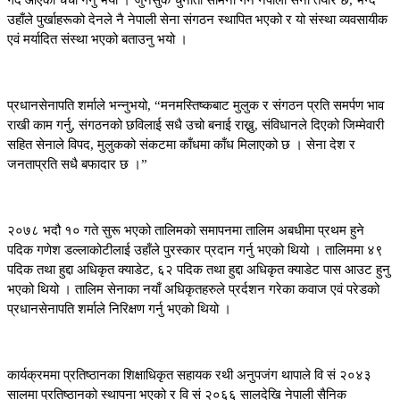
गर्दै आएको चर्चा गर्नु भयो । जुनसुकै चुनौती सामना गर्न नेपाली सेना तयार छ, भन्दै
उहाँले पुर्खाहरूको देनले नै नेपाली सेना संगठन स्थापित भएको र यो संस्था व्यवसायीक
एवं मर्यादित संस्था भएको बताउनु भयो ।
प्रधानसेनापति शर्माले भन्नुभयो, “मनमस्तिष्कबाट मुलुक र संगठन प्रति समर्पण भाव
राखी काम गर्नु, संगठनको छविलाई सधै उचो बनाई राख्नु, संविधानले दिएको जिम्मेवारी
सहित सेनाले विपद, मुलुकको संकटमा काँधमा काँध मिलाएको छ । सेना देश र
जनताप्रति सधै बफादार छ ।”
२०७८ भदौ १० गते सुरू भएको तालिमको समापनमा तालिम अबधीमा प्रथम हुने
पदिक गणेश डल्लाकोटीलाई उहाँले पुरस्कार प्रदान गर्नु भएको थियो । तालिममा ४९
पदिक तथा हुद्दा अधिकृत क्याडेट, ६२ पदिक तथा हुद्दा अधिकृत क्याडेट पास आउट हुनु
भएको थियो । तालिम सेनाका नयाँ अधिकृतहरुले प्रर्दशन गरेका कवाज एवं परेडको
प्रधानसेनापति शर्माले निरिक्षण गर्नु भएको थियो ।
कार्यक्रममा प्रतिष्ठानका शिक्षाधिकृत सहायक रथी अनुपजंग थापाले वि सं २०४३
सालमा प्रतिष्ठानको स्थापना भएको र वि सं २०६६ सालदेखि नेपाली सैनिक