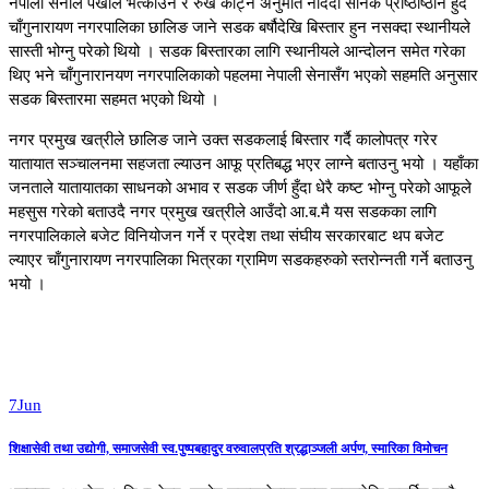
नेपाली सेनाले पर्खाल भत्काउन र रुख काट्न अनुमति नदिदाँ सैनिक प्रष्ठिाष्ठान हुदै
चाँगुनारायण नगरपालिका छालिङ जाने सडक बर्षौदेखि बिस्तार हुन नसक्दा स्थानीयले
सास्ती भोग्नु परेको थियो । सडक बिस्तारका लागि स्थानीयले आन्दोलन समेत गरेका
थिए भने चाँगुनारानयण नगरपालिकाको पहलमा नेपाली सेनासँग भएको सहमति अनुसार
सडक बिस्तारमा सहमत भएको थियो ।
नगर प्रमुख खत्रीले छालिङ जाने उक्त सडकलाई बिस्तार गर्दै कालोपत्र गरेर
यातायात सञ्चालनमा सहजता ल्याउन आफू प्रतिबद्ध भएर लाग्ने बताउनु भयो । यहाँका
जनताले यातायातका साधनको अभाव र सडक जीर्ण हुँदा धेरै कष्ट भोग्नु परेको आफूले
महसुस गरेको बताउदै नगर प्रमुख खत्रीले आउँदो आ.ब.मै यस सडकका लागि
नगरपालिकाले बजेट विनियोजन गर्ने र प्रदेश तथा संघीय सरकारबाट थप बजेट
ल्याएर चाँगुनारायण नगरपालिका भित्रका ग्रामिण सडकहरुको स्तरोन्नती गर्ने बताउनु
भयो ।
7
Jun
शिक्षासेवी तथा उद्योगी, समाजसेवी स्व.पुष्पबहादुर वरुवालप्रति श्रद्धाञ्जली अर्पण, स्मारिका विमोचन