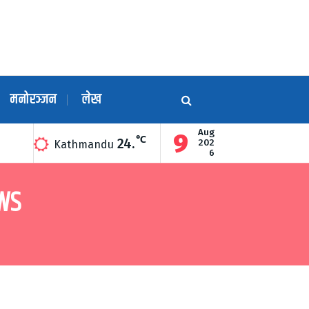
मनोरञ्जन
लेख
Aug
9
℃
24.
द्धारा उद्घाटन
गुण्डुको अन्नन्त कुण्डमा हरेक महिनाको अन्तिम सोमबार दिव
202
Kathmandu
6
WS