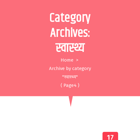
S
Category
k
i
Archives:
p
स्वास्थ्य
t
o
Home
>
c
Archive by category
o
"स्वास्थ्य"
n
( Page4 )
t
e
n
t
17